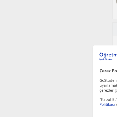
Çerez Po
GoStudent,
uyarlamak 
çerezler g
"Kabul Et"
Politikası