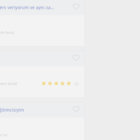
Şu anda güncel olarak online ders her seviye ders veriyorum ve aynı zamanda stajyer avukatım. yaklaşık 5 senedir yoga yapıyorum. (hatha yoga/ yin yoga)
yle bunu
 hem kendi
(
1
)
ğitimcisiyim
ri ve