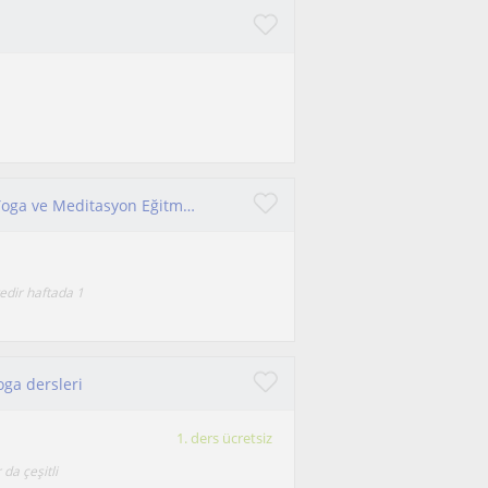
Kundalini Research Institute onaylı Kundalini Yoga ve Meditasyon Eğitmeniyim. Her deneyimden kişiye açıktır derslerim.
tedir haftada 1
oga dersleri
1. ders ücretsiz
 da çeşitli