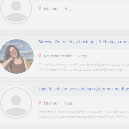
İstanbul
Yoga
Bireysel Online Yoga başlangıç & Yin yoga ders
Çevrimiçi dersler
Yoga
Zoom üzerinden gerçekleşen 50 dakikalık başlangıç ve y
derslerinde, nefes ve akışla bedeninle bağlantı kuruy...
İstanbul
Yoga
Ben Merve 20 yaşında yogaya başladım 1,5 yıl inziva me
kalarak hem yoga hem meditasyon pratikleri yapmak bi..