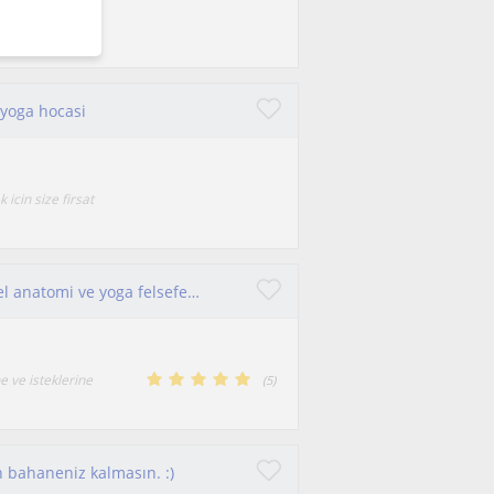
a, aynı zamanda
 yoga hocasi
icin size firsat
Yogaya güvenli başlangıç, nefes teknikleri, temel anatomi ve yoga felsefesi odaklı bilinçli başlangıç dersleri
e ve isteklerine
(
5
)
n bahaneniz kalmasın. :)