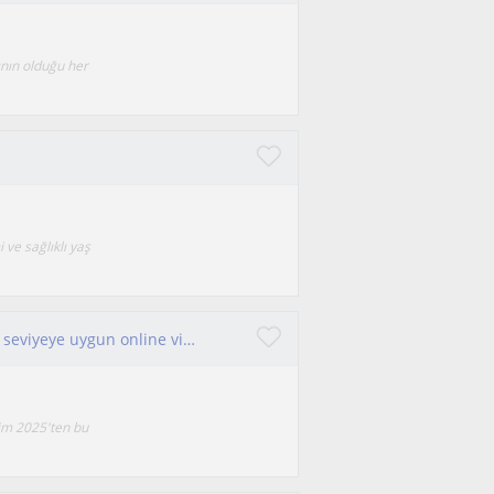
ının olduğu her
 ve sağlıklı yaş
6 yıllık yoga pratiği, Münih'te aktif eğitmen, her seviyeye uygun online vinyasa, yin ve meditasyon dersleri
kim 2025'ten bu