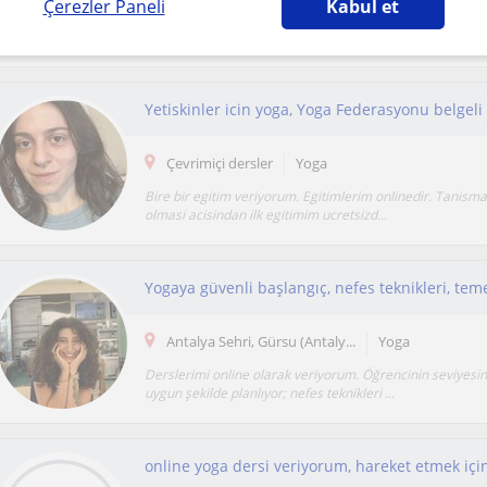
Çerezler Paneli
Kabul et
Yoga, burada ve şimdide olma bilimidir. Gurudwara Yog
son derece akışkan ve estetik bir sanattır. ...
Yetiskinler icin yoga, Yoga Federasyonu belgeli
Çevrimiçi dersler
Yoga
Bire bir egitim veriyorum. Egitimlerim onlinedir. Tanismak 
olmasi acisindan ilk egitimim ucretsizd...
Antalya Sehri, Gürsu (Antaly...
Yoga
Derslerimi online olarak veriyorum. Öğrencinin seviyesin
uygun şekilde planlıyor; nefes teknikleri ...
online yoga dersi veriyorum, hareket etmek içi