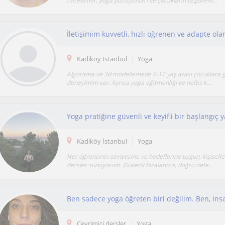
hareketler, yoga pozisyonları ile çocukların özgüveni...
İletişimim kuvvetli, hızlı öğrenen ve adapte ol
Kadiköy İstanbul
Yoga
Algoritma ve 3d modellemede 6-12 yaş arası çocuklara g
deneyimim var. Ayrıca yoga eğitmenliği ve nefes k...
Kadiköy İstanbul
Yoga
Her öğrencinin seviyesine ve hedeflerine uygun, kişiselleş
dersler sunuyorum. Güvenli hizalanma, doğru nefe...
Çevrimiçi dersler
Yoga