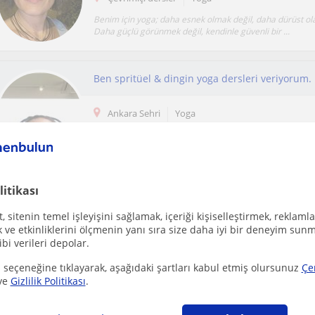
Benim için yoga; daha esnek olmak değil, daha dürüst ola
Daha güçlü görünmek değil, kendinle güvenli bir ...
Ankara Sehri
Yoga
Her Seviyeye Uygun Yoga Dersleri: Yumuşak yoga asanal
çalışmaları yaptırıyorum. Aynı zamanda odak çalış...
litikası
Ücretsiz ilan ver
 sitenin temel işleyişini sağlamak, içeriği kişiselleştirmek, reklamla
Ücretsiz bir ilan ver ve öğretmenlerin seninle iletişime geçmesini sağla
ve etkinliklerini ölçmenin yanı sıra size daha iyi bir deneyim sunm
ibi verileri depolar.
 seçeneğine tıklayarak, aşağıdaki şartları kabul etmiş olursunuz
Çe
ve
Gizlilik Politikası
.
Ortaca Mugla
Yoga