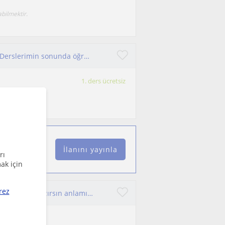
bilmektir.
Ben spritüel & dingin yoga dersleri veriyorum. Derslerimin sonunda öğrencilerin dinginleştiği görülüyor.
1. ders ücretsiz
arı ve nefes
İlanını yayınla
rı
ak için
rez
Yoga; artık geçmişe takılmamaya, geleceğe yönelmemeye hazırsın anlamına gelir. Hakikatle olduğu gibi yüzleşmeye hazır mısın?