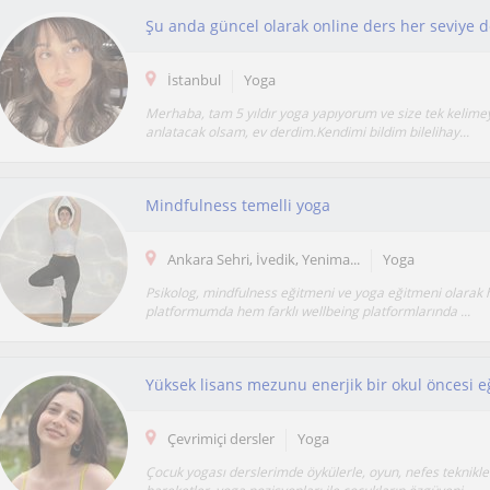
İstanbul
Yoga
Merhaba, tam 5 yıldır yoga yapıyorum ve size tek kelime
anlatacak olsam, ev derdim.Kendimi bildim bilelihay...
Mindfulness temelli yoga
Ankara Sehri, İvedik, Yenima...
Yoga
Psikolog, mindfulness eğitmeni ve yoga eğitmeni olarak
platformumda hem farklı wellbeing platformlarında ...
Yüksek lisans mezunu enerjik bir okul öncesi e
Çevrimiçi dersler
Yoga
Çocuk yogası derslerimde öykülerle, oyun, nefes teknikle