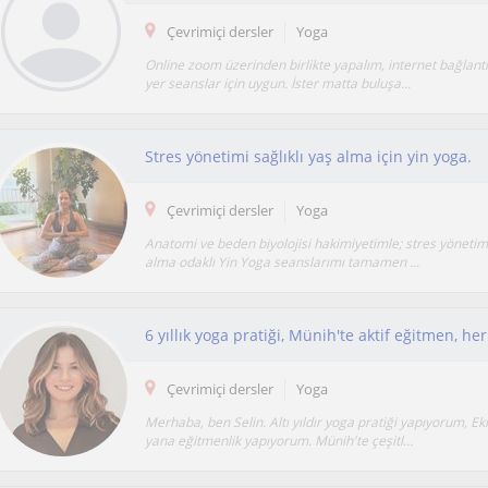
Çevrimiçi dersler
Yoga
Online zoom üzerinden birlikte yapalım, internet bağlant
yer seanslar için uygun. İster matta buluşa...
Stres yönetimi sağlıklı yaş alma için yin yoga.
Çevrimiçi dersler
Yoga
Anatomi ve beden biyolojisi hakimiyetimle; stres yönetimi
alma odaklı Yin Yoga seanslarımı tamamen ...
Çevrimiçi dersler
Yoga
Merhaba, ben Selin. Altı yıldır yoga pratiği yapıyorum, E
yana eğitmenlik yapıyorum. Münih'te çeşitl...