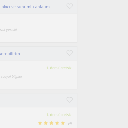
k akıcı ve sunumlu anlatım
rak gerekli
 verebilirim
1. ders ücretsiz
sosyal bilgiler
1. ders ücretsiz
(
4
)