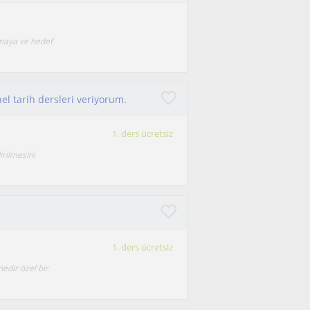
lmaya ve hedef
el tarih dersleri veriyorum.
1. ders ücretsiz
irilmesini
1. ders ücretsiz
edir özel bir