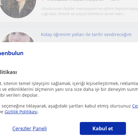
Uluslararası İlişkiler mezunuyum ve eğitim hayatım boyu
coğrafya, felsefe ve sosyal bilimlerin temel alan...
Kolay öğrenim yolları ile tarihi sevdireceğim
Muratpasa Antalya, Antalya S...
Tarih
Burdur Mehmet Akif Ersoy Üniversitesi Tarih öğrencisiyi
dersini sevdirmek ve fayda sağlamaktır.Dersi ç...
litikası
 sitenin temel işleyişini sağlamak, içeriği kişiselleştirmek, reklamla
Ücretsiz ilan ver
ve etkinliklerini ölçmenin yanı sıra size daha iyi bir deneyim sunm
ibi verileri depolar.
Ücretsiz bir ilan ver ve öğretmenlerin seninle iletişime geçmesini sağla
 seçeneğine tıklayarak, aşağıdaki şartları kabul etmiş olursunuz
Çe
ve
Gizlilik Politikası
.
Çerezler Paneli
Kabul et
Muratpasa Antalya, Antalya S...
Tarih