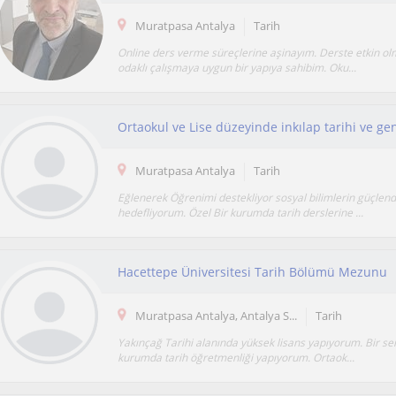
Muratpasa Antalya
Tarih
Online ders verme süreçlerine aşinayım. Derste etkin o
odaklı çalışmaya uygun bir yapıya sahibim. Oku...
Ortaokul ve Lise düzeyinde inkılap tarihi ve gen
Muratpasa Antalya
Tarih
Eğlenerek Öğrenimi destekliyor sosyal bilimlerin güçlend
hedefliyorum. Özel Bir kurumda tarih derslerine ...
Hacettepe Üniversitesi Tarih Bölümü Mezunu
Muratpasa Antalya, Antalya S...
Tarih
Yakınçağ Tarihi alanında yüksek lisans yapıyorum. Bir sen
kurumda tarih öğretmenliği yapıyorum. Ortaok...