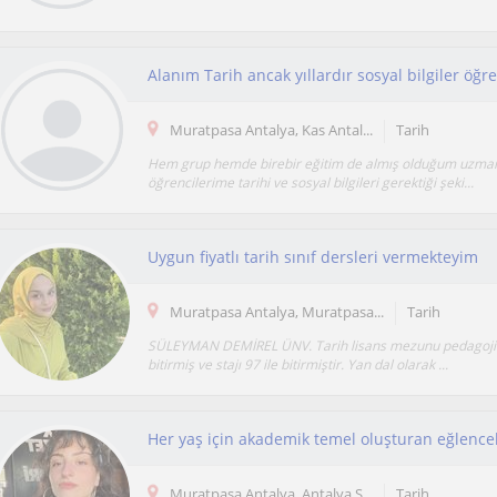
Muratpasa Antalya, Kas Antal...
Tarih
Hem grup hemde birebir eğitim de almış olduğum uzmanl
öğrencilerime tarihi ve sosyal bilgileri gerektiği şeki...
Uygun fiyatlı tarih sınıf dersleri vermekteyim
Muratpasa Antalya, Muratpasa...
Tarih
SÜLEYMAN DEMİREL ÜNV. Tarih lisans mezunu pedagoji
bitirmiş ve stajı 97 ile bitirmiştir. Yan dal olarak ...
Her yaş için akademik temel oluşturan eğlencel
Muratpasa Antalya, Antalya S...
Tarih