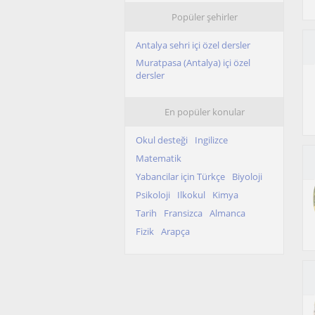
Popüler şehirler
Antalya sehri içi özel dersler
Muratpasa (Antalya) içi özel
dersler
En popüler konular
Okul desteği
Ingilizce
Matematik
Yabancilar için Türkçe
Biyoloji
Psikoloji
Ilkokul
Kimya
Tarih
Fransizca
Almanca
Fizik
Arapça