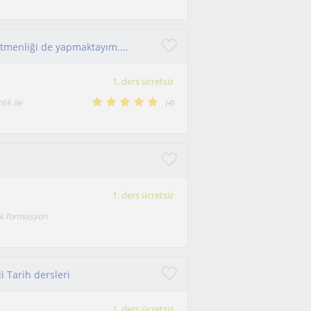
Alanım Tarih ancak yıllardır sosyal bilgiler öğretmenliği de yapmaktayım. Bu nedenle hem ortaokul hem de liseye hitap etmekteyim.
1. ders ücretsiz
ık ile
(
4
)
1. ders ücretsiz
k formasyon
i Tarih dersleri
1. ders ücretsiz