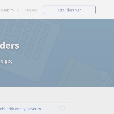
Özel ders ver
Hesabım
İlan ver
 ders
me geç
Kendimi geliştirmeyi ve bildiklerimi aktaracak rehberlik etmeyi severim. Tarih TYT AYT ve İnkılap Tarihi LGS uzamanlaştığım alanla