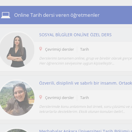
Online Tarih dersi veren öğretmenler
SOSYAL BİLGİLER ONLİNE ÖZEL DERS
Çevrimiçi dersler
Tarih
Derslerimi tamamen online, grup ve birebir olarak gerçe
Her öğrencinin seviyesine uygun kişiselleştir...
Çevrimiçi dersler
Tarih
Derslerimde konu anlatımını bol örnek, soru çözümü ve 
tekrarlarla desteklerim. Eksik olunan konuları belirl...