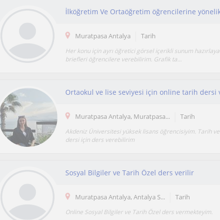
İlköğretim Ve Ortaöğretim öğrencilerine yöneli
Muratpasa Antalya
Tarih
Her konu için ayrı öğretici görsel içerikli sunum hazırlaya
briefleri öğrencilere verebilirim. Grafik ta...
Ortaokul ve lise seviyesi için online tarih dersi
Muratpasa Antalya, Muratpasa...
Tarih
Akdeniz Üniversitesi yüksek lisans öğrencisiyim. Tarih ve 
dersi için ders verebilirim
Sosyal Bilgiler ve Tarih Özel ders verilir
Muratpasa Antalya, Antalya S...
Tarih
Online Sosyal Bilgiler ve Tarih Özel ders vermekteyim.