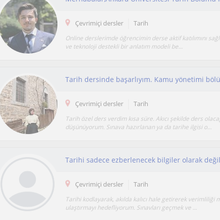
Çevrimiçi dersler
Tarih
​Online derslerimde öğrencimin derse aktif katılımını sağ
ve teknoloji destekli bir anlatım modeli be...
Çevrimiçi dersler
Tarih
Tarih özel ders verdim kısa süre. Akıcı şekilde ders olaca
düşünüyorum. Sınava hazırlanan ya da tarihe ilgisi o...
Çevrimiçi dersler
Tarih
Tarihi kodlayarak, akılda kalıcı hale getirerek verimlili
ulaştırmayı hedefliyorum. Sınavları geçmek ve ...