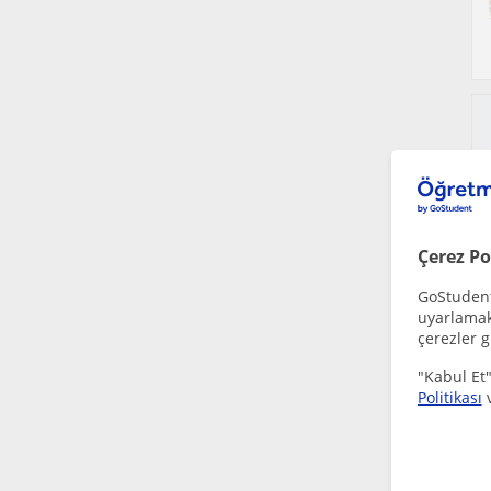
Çerez Po
GoStudent,
uyarlamak 
çerezler g
"Kabul Et"
Politikası