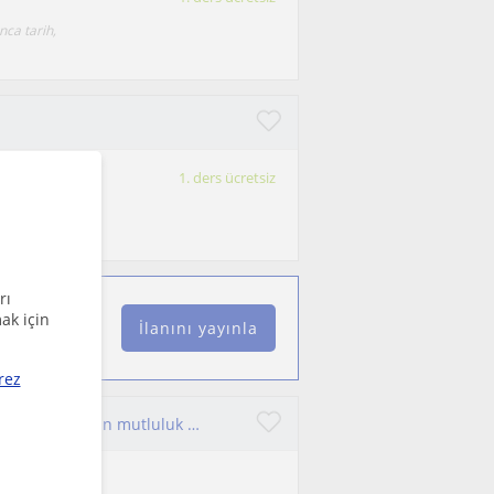
nca tarih,
1. ders ücretsiz
m.Amacı tarih
rı
ak için
İlanını yayınla
rez
yeni bir şeyler öğrenmek ister misiniz? Size yardımcı olmaktan mutluluk duyarım.