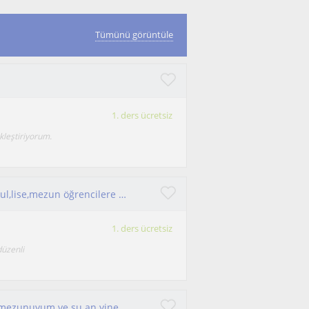
Tümünü görüntüle
1. ders ücretsiz
kleştiriyorum.
Özverili, disiplinli ve sabırlı bir insanım. Ortaokul,lise,mezun öğrencilere hitap ediyorum
1. ders ücretsiz
düzenli
Merhabalar, ​Ankara Üniversitesi Tarih Bölümü mezunuyum ve şu an yine Ankara Üniversitesi Türk İnkılap Tarihi Enstitüsü’nde yüksek