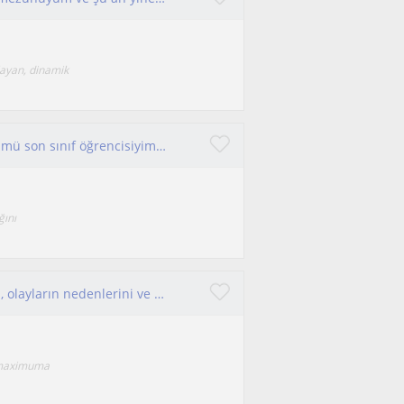
layan, dinamik
Tarih dersinde başarlıyım. Kamu yönetimi bölümü son sınıf öğrencisiyim. Ortaokul ve lise düzeyindeki arkadaşlarla ilgileniyorum.
ğını
Tarihi sadece ezberlenecek bilgiler olarak değil, olayların nedenlerini ve sonuçlarını anlayarak öğrenmek istemez miyiz?
ği maximuma