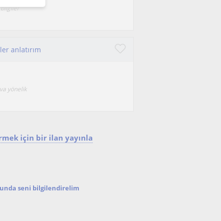
bilgiler
ler anlatırım
va yönelik
mek için bir ilan yayınla
nda seni bilgilendirelim