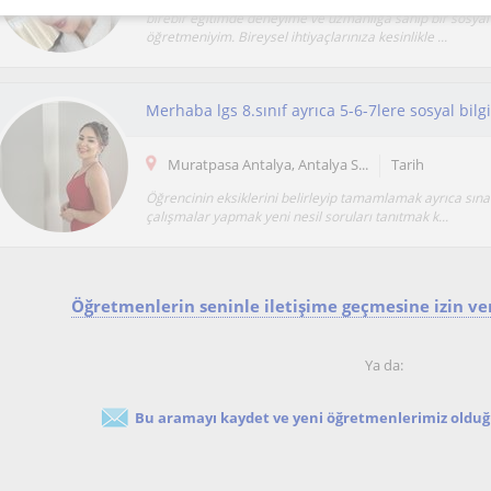
birebir eğitimde deneyime ve uzmanlığa sahip bir sosyal 
öğretmeniyim. Bireysel ihtiyaçlarınıza kesinlikle ...
Merhaba lgs 8.sınıf ayrıca 5-6-7lere sosyal bilgi
Muratpasa Antalya, Antalya S...
Tarih
Öğrencinin eksiklerini belirleyip tamamlamak ayrıca sına
çalışmalar yapmak yeni nesil soruları tanıtmak k...
Öğretmenlerin seninle iletişime geçmesine izin ver
Ya da:
Bu aramayı kaydet ve yeni öğretmenlerimiz olduğu