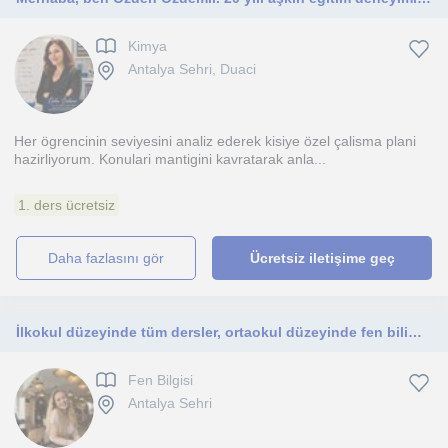
Kimya
Antalya Sehri, Duaci
Her ögrencinin seviyesini analiz ederek kisiye özel çalisma plani
hazirliyorum. Konulari mantigini kavratarak anla...
1. ders ücretsiz
daha fazlasını gör
Ücretsiz iletişime geç
İlkokul düzeyinde tüm dersler, ortaokul düzeyinde fen bilimleri ve ingilizce , lise düzeyinde fizik kimya biyoloji
Fen Bilgisi
Antalya Sehri