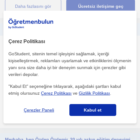
daha fazlasını gör
Ücretsiz iletişime geç
Merhaba, Lise öğrencilerine yönelik TYT-AYT Kimya alanında uygun fiyatlı online özel ders veriyorum. Dersler öğrencinin seviyesine göre planlanır; konu anlatımı, soru çözümü ve eksik konuların tamamlanmasına yönelik çalışmalarla sınav süreci verimli şekil
Çerez Politikası
Kimya
Antalya Sehri
GoStudent, sitenin temel işleyişini sağlamak, içeriği
kişiselleştirmek, reklamları uyarlamak ve etkinliklerini ölçmenin
yanı sıra size daha iyi bir deneyim sunmak için çerezler gibi
Kimya bölümünden yeni mezun oldum. Egitimim sirasinda
verileri depolar.
pedagojik formasyonumu tamamladim. Formasyon kapsaminda 4
ay ...
"Kabul Et" seçeneğine tıklayarak, aşağıdaki şartları kabul
etmiş olursunuz
Çerez Politikası
ve
Gizlilik Politikası
.
1. ders ücretsiz
Çerezler Paneli
Kabul et
daha fazlasını gör
Ücretsiz iletişime geç
Merhaba, ben Özden Özdemir. 20 yılı aşkın eğitim deneyimine sahip kimya öğretmeniyim. TYT, AYT ve lise duzeyinde calisiyorum