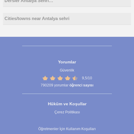
Dersler Antalya Sehri…
Cities/towns near Antalya sehri
Yorumlar
Güvenlik
9,5/10
790209
yorumlar
öğrenci sayısı
Hüküm ve Koşullar
Çerez Politikası
Çerez Ayarları
Öğretmenler İçin Kullanım Koşulları