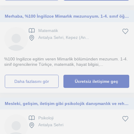
Merhaba, %100 İngilizce Mimarlık mezunuyum. 1-4. sınıf öğrencilerine tüm derslerde konu anlatımı,ödev desteği veriyorum.
Matematik
Antalya Sehri, Kepez (An...
%100 Ingilizce egitim veren Mimarlik bölümünden mezunum. 1-4.
sinif ögrencilerine Türkçe, matematik, hayat bilgisi,...
daha fazlasını gör
Ücretsiz iletişime geç
Mesleki, gelişim, iletişim gibi psikolojik danışmanlık ve rehberlik konularında yol arkadaşınız olmaktan mutluluk duyarım.
Psikoloji
Antalya Sehri