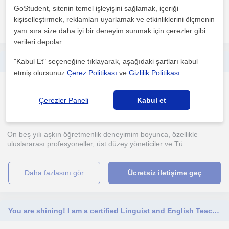
GoStudent, sitenin temel işleyişini sağlamak, içeriği
kişiselleştirmek, reklamları uyarlamak ve etkinliklerini ölçmenin
daha fazlasını gör
Ücretsiz iletişime geç
yanı sıra size daha iyi bir deneyim sunmak için çerezler gibi
verileri depolar.
"Kabul Et" seçeneğine tıklayarak, aşağıdaki şartları kabul
Expatler ve yöneticiler için kişiselleştirilmiş iletişim odaklı Türkçe eğitimi
etmiş olursunuz
Çerez Politikası
ve
Gizlilik Politikası
.
Yabancilar için Türkçe
Çevrimiçi dersler
Çerezler Paneli
Kabul et
On beş yılı aşkın öğretmenlik deneyimim boyunca, özellikle
uluslararası profesyoneller, üst düzey yöneticiler ve Tü...
daha fazlasını gör
Ücretsiz iletişime geç
You are shining! I am a certified Linguist and English Teacher. Let's keep learning together!