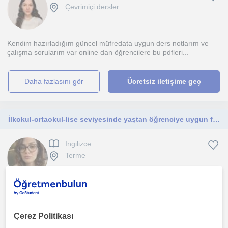
Çevrimiçi dersler
Kendim hazırladığım güncel müfredata uygun ders notlarım ve
çalışma sorularım var online dan öğrencilere bu pdfleri...
daha fazlasını gör
Ücretsiz iletişime geç
İlkokul-ortaokul-lise seviyesinde yaştan öğrenciye uygun fiyata İngilizce dersi
Ingilizce
Terme
Merhabalar. Ben Nazlıcan. İngiliz Dili ve Edebiyatı mezunuyum.
Pedagojik Formasyon eğitimimi tamamladım. Dersler öğ...
Çerez Politikası
1. ders ücretsiz