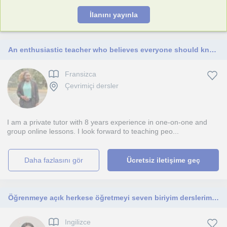
İlanını yayınla
An enthusiastic teacher who believes everyone should know atleast 2 languages in World. A linguist.
Fransizca
Çevrimiçi dersler
I am a private tutor with 8 years experience in one-on-one and
group online lessons. I look forward to teaching peo...
daha fazlasını gör
Ücretsiz iletişime geç
Öğrenmeye açık herkese öğretmeyi seven biriyim derslerimi c1 seviyesine kadar herkese verebilirim
Ingilizce