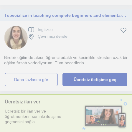
I specialize in teaching complete beginners and elementary-adult learners. Every lesson is personalized to your needs and learning styles. I can't wait to meet you!
Ingilizce
Çevrimiçi dersler
Birebir eğitimde akıcı, öğrenci odaklı ve kesinlikle stresten uzak bir
eğitim fırsatı vadediyorum. Tüm becerilerin ...
daha fazlasını gör
Ücretsiz iletişime geç
Ücretsiz ilan ver
Ücretsiz bir ilan ver ve
öğretmenlerin seninle iletişime
geçmesini sağla