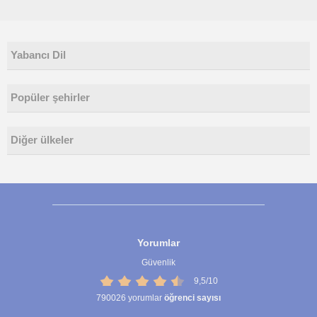
Yabancı Dil
Popüler şehirler
Diğer ülkeler
Yorumlar
Güvenlik
9,5/10
790026
yorumlar
öğrenci sayısı