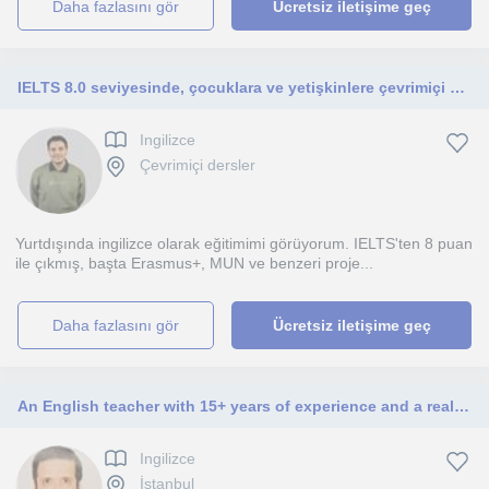
daha fazlasını gör
Ücretsiz iletişime geç
IELTS 8.0 seviyesinde, çocuklara ve yetişkinlere çevrimiçi özel İngilizce dersleri sunan, öğrenci odaklı ve sabırlı öğretmen.
Ingilizce
Çevrimiçi dersler
Yurtdışında ingilizce olarak eğitimimi görüyorum. IELTS'ten 8 puan
ile çıkmış, başta Erasmus+, MUN ve benzeri proje...
daha fazlasını gör
Ücretsiz iletişime geç
An English teacher with 15+ years of experience and a real love for the language. CELTA-certified, with a Master's in Education
Ingilizce
İstanbul