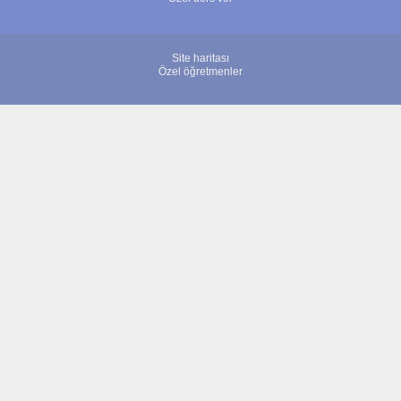
Site haritası
Özel öğretmenler
© 2007 - 2026 ÖğretmenBulun