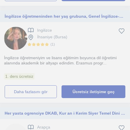
İngilizce öğretmeninden her yaş grubuna, Genel İngilizce-Sınav İngilizcesi(YDT,YDS,IELTS, TOEFL) dersleri
Ingilizce
İhsaniye (Bursa)
(
1
)
İngilizce öğretmeniyim ve lisans eğitimim boyunca dil öğretimi
alanında akademik bir altyapı edindim. Erasmus progr...
1. ders ücretsiz
daha fazlasını gör
Ücretsiz iletişime geç
Her yasta ogrenciye DKAB, Kur an i Kerim Siyer Temel Dini Bilgiler dersi verebilirim Eskişehir Üniversitesi İlahiyat mezunuyum
Arapça