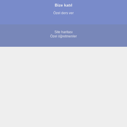
Bize katıl
Özel ders ver
Site haritası
Özel öğretmenler
© 2007 - 2026 ÖğretmenBulun