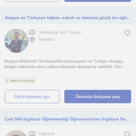
Arapça ve Türkçeye hâkim, sabırlı ve iletişimi güçlü bir eğitmenim. Derslerim özellikle Türkçe öğrenmek isteyen Arapça konuşan baş
Yabancilar için Türkçe
İstanbul
Arapça Mütercim-Tercümanlık mezunuyum ve Türkçe–Arapça
iletişim alanında uzun yıllara dayanan deneyime sahibim. Der...
1. ders ücretsiz
daha fazlasını gör
Ücretsiz iletişime geç
Çok Dilli İngilizce Öğretmenliği Öğrencisinden İngilizce Dersleri
Ingilizce