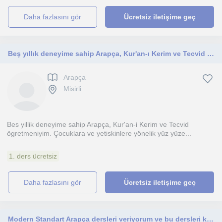
daha fazlasını gör
Ücretsiz iletişime geç
Beş yıllık deneyime sahip Arapça, Kur'an-ı Kerim ve Tecvid öğretmeniyim. Çocuklara ve yetişkinlere yönelik yüz yüze ve çevrim içi
Arapça
Misirli
Bes yillik deneyime sahip Arapça, Kur'an-i Kerim ve Tecvid
ögretmeniyim. Çocuklara ve yetiskinlere yönelik yüz yüze...
1. ders ücretsiz
daha fazlasını gör
Ücretsiz iletişime geç
Modern Standart Arapça dersleri veriyorum ve bu dersleri kolay anlaşılır bir şekilde sunarak Arapçayı ikinci diliniz haline getirm