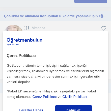
Çocuklar ve almanca konuşulan ülkelerde yaşamak için eğitim almak isteyen bireyler
Almanca
Çevrimiçi dersler
Genel olarak almanca aile birleşimi vizesi için A1 seviye sınavı için
Çerez Politikası
kurs verdim aynı zamanda özel bir lisede çalı...
GoStudent, sitenin temel işleyişini sağlamak, içeriği
daha fazlasını gör
Ücretsiz iletişime geç
kişiselleştirmek, reklamları uyarlamak ve etkinliklerini ölçmenin
yanı sıra size daha iyi bir deneyim sunmak için çerezler gibi
verileri depolar.
Yabancılara Türkçe öğretiminde 20 yılı aşkın deneyime sahip bir Türkçe öğretmeniyim.
"Kabul Et" seçeneğine tıklayarak, aşağıdaki şartları kabul
etmiş olursunuz
Çerez Politikası
ve
Gizlilik Politikası
.
Yabancilar için Türkçe
Çevrimiçi dersler
Çerezler Paneli
Kabul et