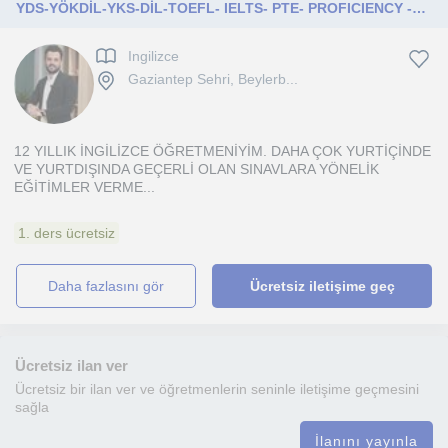
YDS-YÖKDİL-YKS-DİL-TOEFL- IELTS- PTE- PROFICIENCY -HAZIRLIK MUAFİYET-GENEL İNGİLİZCE-LGS
Ingilizce
Gaziantep Sehri, Beylerb...
12 YILLIK İNGİLİZCE ÖĞRETMENİYİM. DAHA ÇOK YURTİÇİNDE
VE YURTDIŞINDA GEÇERLİ OLAN SINAVLARA YÖNELİK
EĞİTİMLER VERME...
1. ders ücretsiz
daha fazlasını gör
Ücretsiz iletişime geç
Ücretsiz ilan ver
Ücretsiz bir ilan ver ve öğretmenlerin seninle iletişime geçmesini
sağla
İlanını yayınla