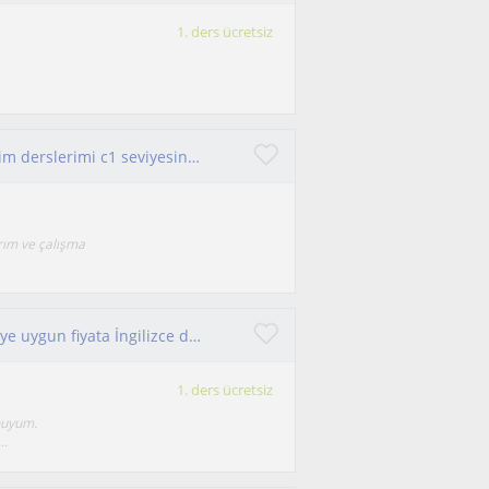
1. ders ücretsiz
Öğrenmeye açık herkese öğretmeyi seven biriyim derslerimi c1 seviyesine kadar herkese verebilirim
rım ve çalışma
İlkokul-ortaokul-lise seviyesinde yaştan öğrenciye uygun fiyata İngilizce dersi
1. ders ücretsiz
unuyum.
..