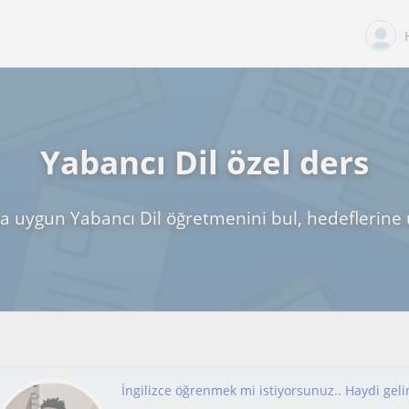
Yabancı Dil özel ders
a uygun Yabancı Dil öğretmenini bul, hedeflerine 
İngilizce öğrenmek mi istiyorsunuz.. Haydi geli