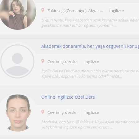
Fakiusagi (Osmaniye), Akyar ...
Ingilizce
Uygun fiyatlı, klasik ezberden uzak kavrama odaklı, eğlen
gereksinimi merkezli bir öğretim yöntemi ...
Akademik donanımla, her yaşa özgüvenli kon
Çevrimiçi dersler
Ingilizce
İngiliz Dili ve Edebiyatı mezunu biri olarak derslerimde ez
kişiye özel, özgüven ve konuşma odaklı mode...
Online İngilizce Özel Ders
Çevrimiçi dersler
Ingilizce
Merhaba, ben Naz. 😊Yaklaşık 10 yılı aşkın süredir çocukl
yetişkinlerle İngilizce eğitimi veriyorum. ...