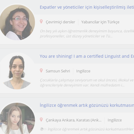
Expatler ve yöneticiler için kişiselleştirilmiş il
Çevrimiçi dersler
Yabancilar için Türkçe
On beş yılı aşkın öğretmenlik deneyimim boyunca, özellik
profesyoneller, üst düzey yöneticiler ve Tü...
Samsun Sehri
Ingilizce
Çocuklarla çalışmayı seviyorum ve okul öncesi, ilkokul ve
öğrencileriyle deneyimim var. Kendi müfredatım i...
İngilizce öğrenmek artık gözünüzü korkutması
Çankaya Ankara, Karatas (Ank...
Ingilizce
📚✨ İngilizce öğrenmek artık gözünüzü korkutmasın!Her