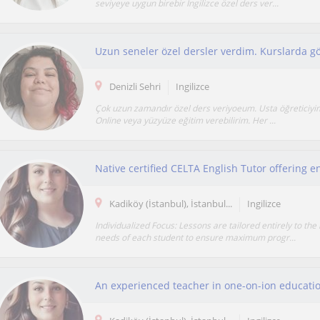
seviyeye uygun birebir İngilizce özel ders ver...
Denizli Sehri
Ingilizce
Çok uzun zamandır özel ders veriyoeum. Usta öğreticiyim
Online veya yüzyüze eğitim verebilirim. Her ...
Kadiköy (İstanbul), İstanbul...
Ingilizce
Individualized Focus: Lessons are tailored entirely to the 
needs of each student to ensure maximum progr...