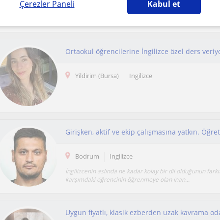
Çerezler Paneli
Kabul et
10 yılı aşkın İspanyolca öğretmenliği ve çeviri deneyimin
Derslerimde öğrencinin seviyesine göre konuşma,...
Ortaokul öğrencilerine İngilizce özel ders veri
Yildirim (Bursa)
Ingilizce
Girişken, aktif ve ekip çalışmasına yatkın. Öğ
Bodrum
Ingilizce
İngilizcenin aslında ne kadar kolay bir dil olduğunun fark
karşımdaki öğrencinin öğrenmeye olan inan...