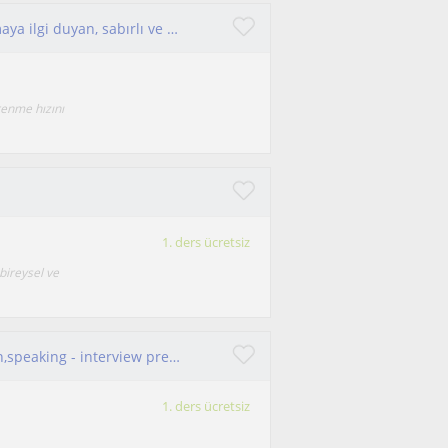
Dil öğrenmeye ve farklı insanlarla iletişim kurmaya ilgi duyan, sabırlı ve öğrenmeye açık biriyim.
renme hızını
1. ders ücretsiz
bireysel ve
Conversational Methodology - topics discussion,speaking - interview preparation - business negotiations, organisations
1. ders ücretsiz