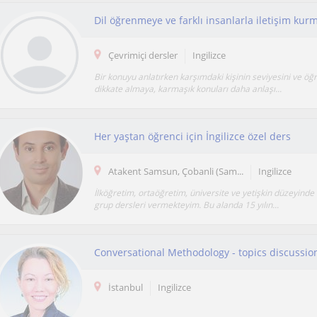
Çevrimiçi dersler
Ingilizce
Bir konuyu anlatırken karşımdaki kişinin seviyesini ve öğ
dikkate almaya, karmaşık konuları daha anlaşı...
Her yaştan öğrenci için İngilizce özel ders
Atakent Samsun, Çobanli (Sam...
Ingilizce
İlköğretim, ortaöğretim, üniversite ve yetişkin düzeyinde 
grup dersleri vermekteyim. Bu alanda 15 yılın...
İstanbul
Ingilizce