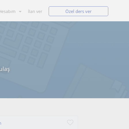
Özel ders ver
Hesabım
İlan ver
ulaş
n