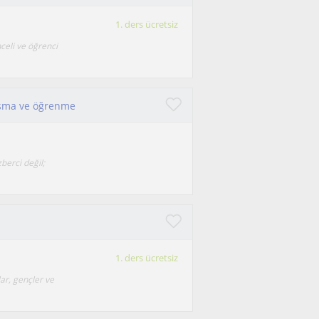
1. ders ücretsiz
celi ve öğrenci
uşma ve öğrenme
berci değil;
1. ders ücretsiz
ar, gençler ve