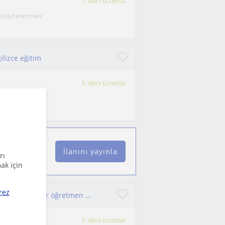
1. ders ücretsiz
mized exercises
ilizce eğitim
1. ders ücretsiz
 yıldır özel
İlanını yayınla
rı
ak için
rez
öğrencilerinin ihtiyaçlarına göre ders programı hazırlayan bir öğretmen olarak tanımlıyorum. 10 yılı aşkın süredir İspanyolca
1. ders ücretsiz