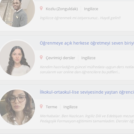
Kozlu (Zonguldak)
Ingilizce
İngilizce öğrenmek mi istiyorsunuz.. Haydi gelin!!
Çevrimiçi dersler
Ingilizce
Kendim hazırladığım güncel müfredata uygun ders notla
sorularım var online dan öğrencilere bu pdfleri...
Terme
Ingilizce
Merhabalar. Ben Nazlıcan. İngiliz Dili ve Edebiyatı mez
Pedagojik Formasyon eğitimimi tamamladım. Dersler öğ.