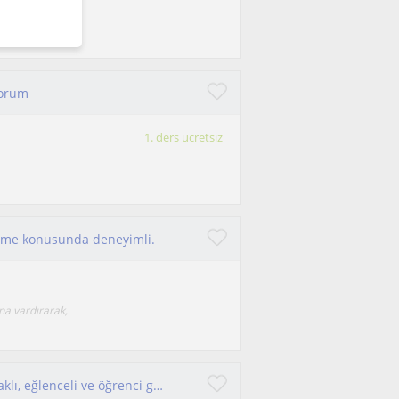
e sahibim.
yorum
1. ders ücretsiz
retme konusunda deneyimli.
ına vardırarak,
Uygun fiyatlı, klasik ezberden uzak kavrama odaklı, eğlenceli ve öğrenci gereksinimi merkezli bir öğretim yöntemi sunuyorum