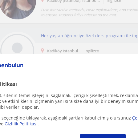
Kadiköy (İstanbul), İstanbul...
Ingilizce
I use interactive methods, clear explanations, and custo
to ensure students fully understand the mat...
Her yaştan öğrenciye özel ders programı ile ing
Kadiköy İstanbul
Ingilizce
İngilizce Öğretmenliği bölümünden mezunum ve yaklaşık 4
İngilizce dersleri veriyorum. Eğitim sürecimde ...
litikası
Ücretsiz ilan ver
 sitenin temel işleyişini sağlamak, içeriği kişiselleştirmek, reklamla
Ücretsiz bir ilan ver ve öğretmenlerin seninle iletişime geçmesini sağla
ve etkinliklerini ölçmenin yanı sıra size daha iyi bir deneyim sunm
ibi verileri depolar.
 seçeneğine tıklayarak, aşağıdaki şartları kabul etmiş olursunuz
Çe
ve
Gizlilik Politikası
.
Çevrimiçi dersler
Ispanyolca