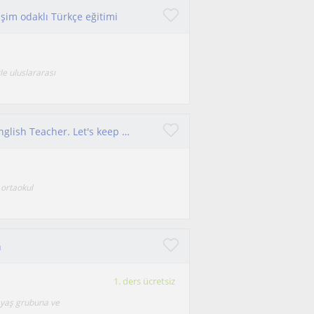
etişim odaklı Türkçe eğitimi
le uluslararası
You are shining! I am a certified Linguist and English Teacher. Let's keep learning together!
 ortaokul
n
1. ders ücretsiz
 yaş grubuna ve