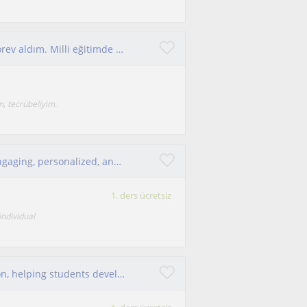
Uzun seneler özel dersler verdim. Kurslarda görev aldım. Milli eğitimde ücretli öğretmenlik yaptım. Tecrübeliyim. Her gruba yöneli
, tecrübeliyim.
Native certified CELTA English Tutor offering engaging, personalized, and interactive online or in-person lessons
1. ders ücretsiz
individual
An experienced teacher in one-on-ion education, helping students develop their skills and overcome learning difficulties easily.