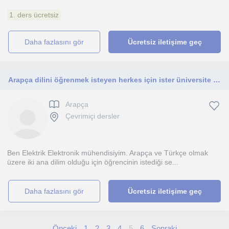
1. ders ücretsiz
daha fazlasını gör
Ücretsiz iletişime geç
Arapça dilini öğrenmek isteyen herkes için ister üniversite öğrencisi ister İlkokul öğrencisi olsun yardımcı olacağım.
Arapça
Çevrimiçi dersler
Ben Elektrik Elektronik mühendisiyim. Arapça ve Türkçe olmak
üzere iki ana dilim olduğu için öğrencinin istediği se...
daha fazlasını gör
Ücretsiz iletişime geç
Önceki
1
2
3
4
5
6
Sonraki