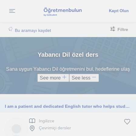
Kayıt Olun
Filtre
Bu aramayı kaydet
Yabancı Dil özel ders
Sana uygun Yabancı Dil öğretmenini bul, hedeflerine ulaş
See more
See less
I am a patient and dedicated English tutor who helps students build confidence and communicate in English effectively.
Ingilizce
Çevrimiçi dersler