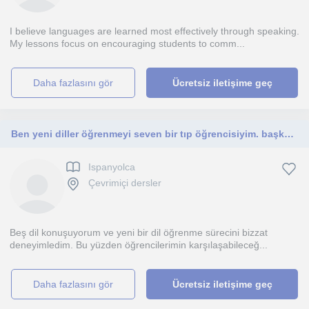
I believe languages are learned most effectively through speaking.
My lessons focus on encouraging students to comm...
daha fazlasını gör
Ücretsiz iletişime geç
Ben yeni diller öğrenmeyi seven bir tıp öğrencisiyim. başka insanlara da aynı şekilde yeni diller ogretmek istiyorum.
Ispanyolca
Çevrimiçi dersler
Beş dil konuşuyorum ve yeni bir dil öğrenme sürecini bizzat
deneyimledim. Bu yüzden öğrencilerimin karşılaşabileceğ...
daha fazlasını gör
Ücretsiz iletişime geç