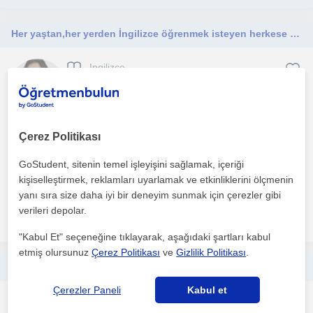
Her yaştan,her yerden İngilizce öğrenmek isteyen herkese uygun derslerler vermek için burdayım!
Ingilizce
Çevrimiçi dersler
İngilizce derslerini kişinin öğrenme amacına göre ayarlıyorum.
Çerez Politikası
Seviye tespitden sonra önce güçlü yanlarına yönelik ...
GoStudent, sitenin temel işleyişini sağlamak, içeriği
1. ders ücretsiz
kişiselleştirmek, reklamları uyarlamak ve etkinliklerini ölçmenin
yanı sıra size daha iyi bir deneyim sunmak için çerezler gibi
verileri depolar.
daha fazlasını gör
Ücretsiz iletişime geç
"Kabul Et" seçeneğine tıklayarak, aşağıdaki şartları kabul
etmiş olursunuz
Çerez Politikası
ve
Gizlilik Politikası
.
📚 YDT • LGS • Okul Sınavları • Genel ve Akademik İngilizce
Çerezler Paneli
Kabul et
Ingilizce