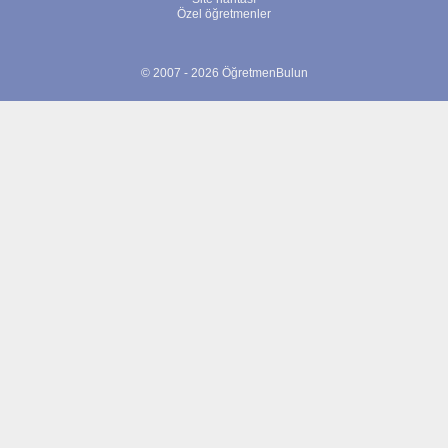
Özel öğretmenler
© 2007 - 2026 ÖğretmenBulun