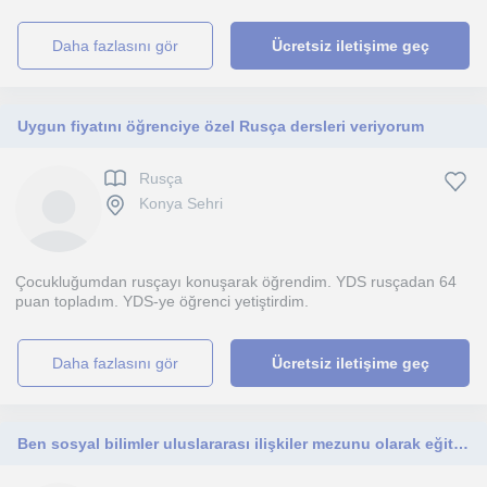
daha fazlasını gör
Ücretsiz iletişime geç
Uygun fiyatını öğrenciye özel Rusça dersleri veriyorum
Rusça
Konya Sehri
Çocukluğumdan rusçayı konuşarak öğrendim. YDS rusçadan 64
puan topladım. YDS-ye öğrenci yetiştirdim.
daha fazlasını gör
Ücretsiz iletişime geç
Ben sosyal bilimler uluslararası ilişkiler mezunu olarak eğitim koçluğu da yapmaya başladım orta ve lise düzeyinde Danışmanlık yap