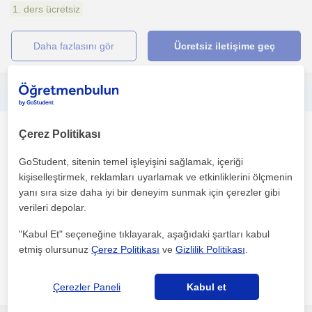
1. ders ücretsiz
daha fazlasını gör
Ücretsiz iletişime geç
Her yaştan çocuğa Türkçe ve Edebiyat Dersi verebilirim. Her seviyeden sınava hazırlanabiliriz
Yabancilar için Türkçe
Çerez Politikası
Konya Sehri
GoStudent, sitenin temel işleyişini sağlamak, içeriği
kişiselleştirmek, reklamları uyarlamak ve etkinliklerini ölçmenin
yanı sıra size daha iyi bir deneyim sunmak için çerezler gibi
Konya Selçuk Üniversitesi Türk Dili ve Edebiyati mezunuyum.
verileri depolar.
Formasyonum var. Türkçe ve Edebiyat benim için yalnizca...
"Kabul Et" seçeneğine tıklayarak, aşağıdaki şartları kabul
1. ders ücretsiz
etmiş olursunuz
Çerez Politikası
ve
Gizlilik Politikası
.
daha fazlasını gör
Ücretsiz iletişime geç
Çerezler Paneli
Kabul et