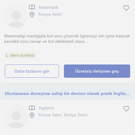
Matematik
Konya Sehri
Matematigi mantigiyla bol soru çözerek ögrenciyi isin içine katarak
karsilikli soru cevap ve bol etkilesimli olara...
1. ders ücretsiz
daha fazlasını gör
Ücretsiz iletişime geç
Uluslararası deneyime sahip bir denizci olarak pratik İngilizce öğrenmek isteyen herkese yardımcı oluyorum. Özellikle konuşma ve ö
Ingilizce
Konya Sehri, Konya Sehri