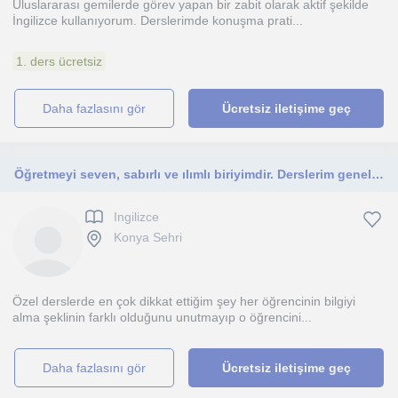
Uluslararası gemilerde görev yapan bir zabit olarak aktif şekilde
İngilizce kullanıyorum. Derslerimde konuşma prati...
1. ders ücretsiz
daha fazlasını gör
Ücretsiz iletişime geç
Öğretmeyi seven, sabırlı ve ılımlı biriyimdir. Derslerim genelde her yaş düzeyine uygundur fakat genelde gençlerle çalışmaktayım.
Ingilizce
Konya Sehri
Özel derslerde en çok dikkat ettiğim şey her öğrencinin bilgiyi
alma şeklinin farklı olduğunu unutmayıp o öğrencini...
daha fazlasını gör
Ücretsiz iletişime geç