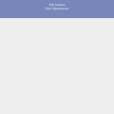
Site haritası
Özel öğretmenler
© 2007 - 2026 ÖğretmenBulun