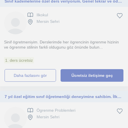
Sınıf kademelerine özel ders veriyorum. Genel tekrar ve ödevlere yardımcı oluyorum
Ilkokul
Mersin Sehri
Sinif ögretmeniyim. Derslerimde her ögrencinin ögrenme hizinin
ve ögrenme stilinin farkli oldugunu göz önünde bulun...
1. ders ücretsiz
daha fazlasını gör
Ücretsiz iletişime geç
7 yıl özel eğitim sınıf öğretmenliği deneyimine sahibim. İlkokul düzeyindeki öğrencilerin derslerine destek
Ögrenme Problemleri
Mersin Sehri