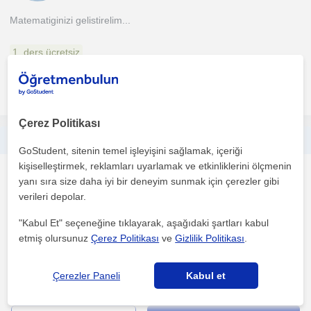
Matematiginizi gelistirelim...
1. ders ücretsiz
daha fazlasını gör
Ücretsiz iletişime geç
Çerez Politikası
3-14 yaşa özel oyun ve iletişim temelli birebir ingilizce dersi
GoStudent, sitenin temel işleyişini sağlamak, içeriği
kişiselleştirmek, reklamları uyarlamak ve etkinliklerini ölçmenin
Ingilizce
yanı sıra size daha iyi bir deneyim sunmak için çerezler gibi
Mersin Sehri
verileri depolar.
"Kabul Et" seçeneğine tıklayarak, aşağıdaki şartları kabul
etmiş olursunuz
Çerez Politikası
ve
Gizlilik Politikası
.
Okul öncesi ve erken yas gruplarinda Ingilizce ögretimi alaninda
deneyime sahip bir Ingilizce ögretmeniyim. Türkiye...
Çerezler Paneli
Kabul et
1. ders ücretsiz