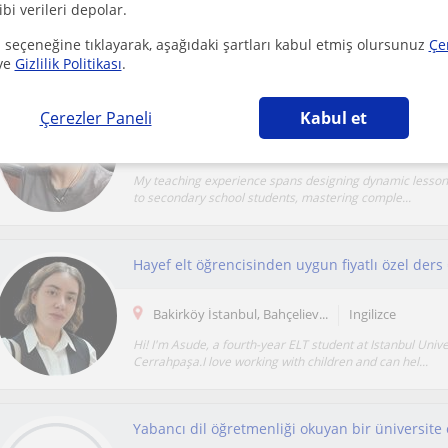
ibi verileri depolar.
I am a high school student who is good at English. I teach
kindergarten, primary school, secondary school.
 seçeneğine tıklayarak, aşağıdaki şartları kabul etmiş olursunuz
Çe
ve
Gizlilik Politikası
.
Her Yaştan ve Her Seviyeden Öğrenciye İngilizc
Çerezler Paneli
Kabul et
Bakirköy İstanbul, Bakirköy ...
Ingilizce
My teaching experience spans designing dynamic lesson 
to secondary school students, mastering comple...
Hayef elt öğrencisinden uygun fiyatlı özel ders 
Bakirköy İstanbul, Bahçeliev...
Ingilizce
Hi! I'm Asude, a fourth-year ELT student at Istanbul Unive
Cerrahpaşa.I love working with children and can hel...