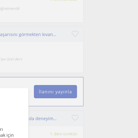
 öğretmenlik
Bilgilerimi öğrencilerime aktarmak ve onların başarısını görmekten kıvanç duyarım
ciye özel ders
İlanını yayınla
Anaokulu/İlkokul/Ortaokul için İngilizce öğretmenliği. Bu alanda deneyimim yok ama kendime güveniyorum
rı
1. ders ücretsiz
ak için