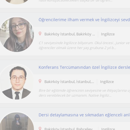
nasıl konuşacabilecekleri başka bir dil öğren...
Bakirköy İstanbul, Bakirköy ...
Ingilizce
C1 seviyesinde İngilizce biliyorum. Okul öncesi , junior ve
öğrenciler olmak üzere her yaş grubuna 2 yıl b...
Konferans Tercümanından özel İngilizce dersle
Bakirköy İstanbul, İstanbul,...
Ingilizce
Bire bir eğitimde öğrencinin seviyesine ve ihtiyaçlarına 
ders verebilecek bir uzmanım. Native İngiliz...
Dersi detaylamasına ve sıkmadan eğlenceli anl
Bakirköy İstanbul, Bahçeliev...
Ingilizce