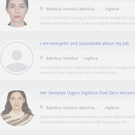
Bakirköy İstanbul, Bakirköy ...
Ingilizce
CELTA CERTIFIED İNGILIZCE ÖĞRETMENI TURKEYDE TED k
Bahçeşehir kolejlerinde 3 sana çalıştığım, binden önce büt
I am energetic and passionate about my job
Bakirköy İstanbul
Ingilizce
I am a private tutor experience in creativity, managemen
oriented I love interacting with students and a...
Her Seviyeye Uygun İngilizce Özel Ders Veriyo
Bakirköy İstanbul, Bakirköy ...
Ingilizce
Eğitim hayatımın temellerini Alman Liseliler Eğitim Vakfı
tamamladıktan sonra, okul birinciliği başarısıyla Sak...