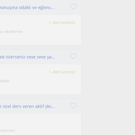
Merhaba! Her yaş grubuna ve seviyeye uygun, konuşma odaklı ve eğlenceli yöntemlerle İngilizce öğreten deneyimli bir öğretmenim.
1. ders ücretsiz
a, eksiklerine
İngilizceyi keyifli bir şekilde sıkılmadan öğrenmek isterseniz seve seve yardımcı olabilirim
1. ders ücretsiz
ekilde
İstanbul’da çocuklardan Yks öğrencilerine kadar özel ders veren aktif yks koçluğu yapan YTÜ-ELT programı öğrencisi
anlıyorum.