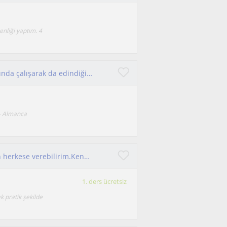
nliği yaptım. 4
Germanistik mezunu, aynı zamanda dil kurslarında çalışarak da edindiğim tecrübelerimle A1'den B2 seviyelerine İngilizce eğitimi.
 - Almanca
Derslerimi herhangi İngilizce öğrenmek isteyen herkese verebilirim.Kendimi herkese açık sosyal ve rahat olcağınız biriyim
1. ders ücretsiz
k pratik şekilde