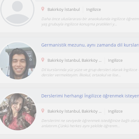
Bakirköy İstanbul
Ingilizce
Daha önce uluslararası bir anaokulunda ingilizce öğretme
yaş grubuyla ingilizce konuşma pratikleri y...
Bakirköy İstanbul, Bakirköy ...
Ingilizce
Dil kurslarında yüz yüze ve grup dersleri olarak İngilizce
dersler vermekteyim. İlkokul, ortaokul ve lise...
Bakirköy İstanbul, Bakirköy ...
Ingilizce
Derslerimi ne seviyede öğrenmek istediğinize bağlı olara
anlatırım.Çünkü herkes aynı şekilde öğrenm...