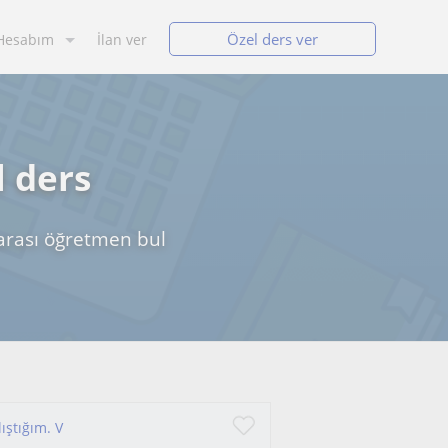
Özel ders ver
Hesabım
İlan ver
l ders
₺ arası öğretmen bul
ıştığım. V