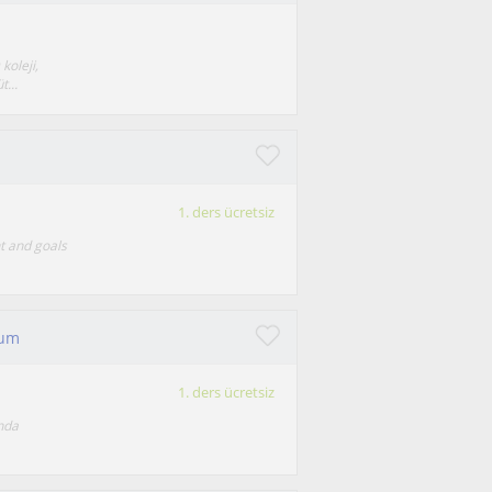
oleji,
...
1. ders ücretsiz
t and goals
rum
1. ders ücretsiz
’nda