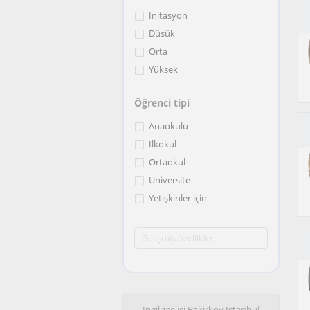
Initasyon
Düsük
Orta
Yüksek
Öğrenci tipi
Anaokulu
İlkokul
Ortaokul
Üniversite
Yetişkinler için
Ingilizce içi Bakirköy Istanbul