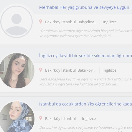
Bakirköy İstanbul, Bahçeliev...
Ingilizce
"Derslerimi tamamen öğrencilerimin bireysel ihtiyaçların
ve öğrenme hızlarına göre özel olarak planlı...
Bakirköy İstanbul, Bakirköy ...
Ingilizce
Ders esnasında keyifli ve öğrenciyi sıkmadan eğitici bir ş
konuşmayı öğreterek ve İngilizce dil bilgisini de...
Bakirköy İstanbul
Ingilizce
Derslerimi öğrencinin seviyesine ve hedeflerine göre pl