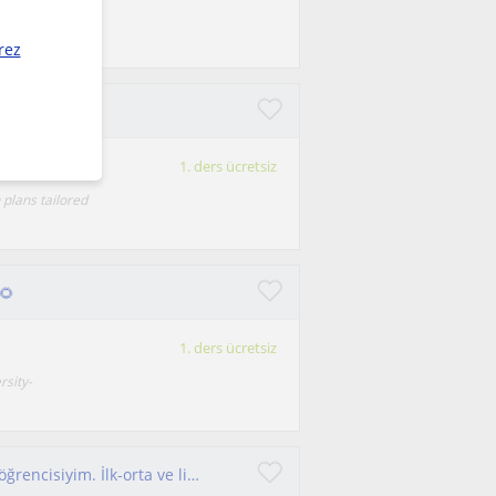
 for
rez
e Dersi
1. ders ücretsiz
plans tailored
🌻
1. ders ücretsiz
rsity-
Yabancı dil öğretmenliği okuyan bir üniversite öğrencisiyim. İlk-orta ve lise öğrencilerine ders verebilirim.