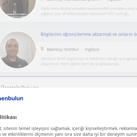
Daha önce ilkokul-ortaokul seviyesindeki çocuklara özel
yaptım. Lise dil bölümünden mezunum YDT özel eğ...
Bakirköy İstanbul
Ingilizce
Herkesin farklı özgeçmişi ve beklentisi olduğu için öğren
tasarlarım. Hem eğitim hem de iş dünyasında...
Ücretsiz ilan ver
Ücretsiz bir ilan ver ve öğretmenlerin seninle iletişime geçmesini sağla
litikası
 sitenin temel işleyişini sağlamak, içeriği kişiselleştirmek, reklamla
Bakirköy İstanbul, Bakirköy ...
Ingilizce
ve etkinliklerini ölçmenin yanı sıra size daha iyi bir deneyim sunm