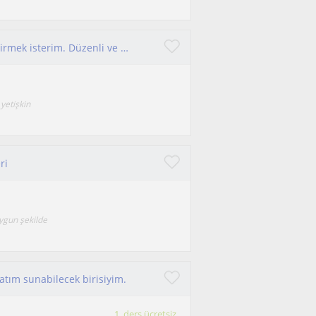
Öğrencilerime ilham vermek ve İngilizceyi sevdirmek isterim. Düzenli ve tertipliyimdir . Daha önce her yaş grubuyla deneyimim oldu
 yetişkin
ri
uygun şekilde
atım sunabilecek birisiyim.
1. ders ücretsiz