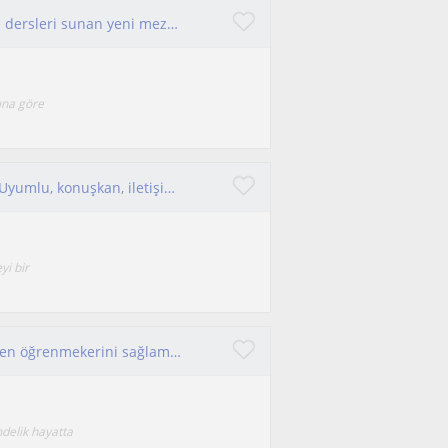
İstanbul'da ilkokul öğrencileri için özel İngilizce dersleri sunan yeni mezun anadili Türkçe olan öğretmen
ına göre
Öğrenmeyi ve öğretmeyi zevkle yapan biriyim. Uyumlu, konuşkan, iletişim yanı güçlü biriyim.
yi bir
İngilizceyi basitleştirerek gözlerinde büyütmeden öğrenmekerini sağlamak Ortaöğretim öğrencilerine yönelik
delik hayatta