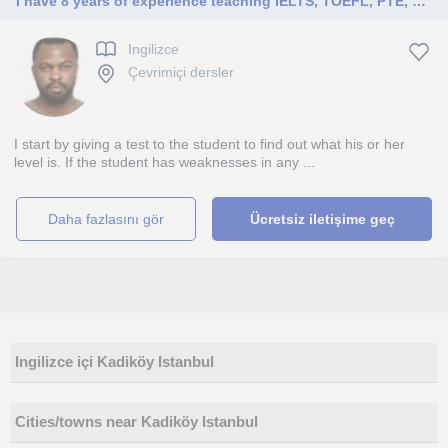
I have 8 years of experience teaching IELTS, TOEFL, PTE, Pearsons, and many university proficiency exams.
Ingilizce
Çevrimiçi dersler
I start by giving a test to the student to find out what his or her
level is. If the student has weaknesses in any ...
daha fazlasını gör
Ücretsiz iletişime geç
Ingilizce içi Kadiköy Istanbul
Cities/towns near Kadiköy Istanbul