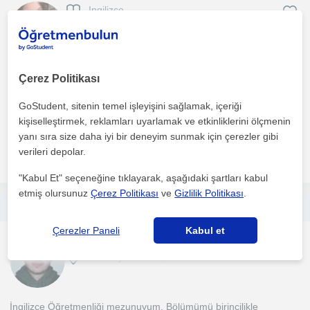
Ingilizce
Kadiköy İstanbul, Kadikö...
(
1
)
İstanbul Üniversitesi Amerikan Kültürü ve Edebiyatı 3. sınıf
Çerez Politikası
öğrencisiyim, aynı zamanda Felsefe ile yandal yapıyoru...
GoStudent, sitenin temel işleyişini sağlamak, içeriği
1. ders ücretsiz
kişiselleştirmek, reklamları uyarlamak ve etkinliklerini ölçmenin
yanı sıra size daha iyi bir deneyim sunmak için çerezler gibi
verileri depolar.
daha fazlasını gör
Ücretsiz iletişime geç
"Kabul Et" seçeneğine tıklayarak, aşağıdaki şartları kabul
etmiş olursunuz
Çerez Politikası
ve
Gizlilik Politikası
.
Hem ingilizce dil bilgini geliştirmek hem de düzenli ingilizce konuşma pratiği yapmak istiyorsan doğru öğretmeni buldun.
Çerezler Paneli
Kabul et
Ingilizce
Kadiköy İstanbul, Kadikö...
İngilizce Öğretmenliği mezunuyum. Bölümümü birincilikle