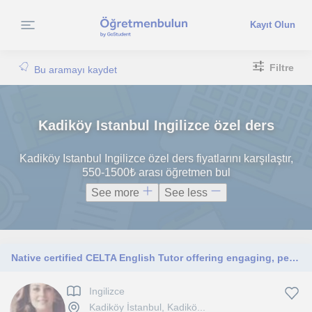
Kayıt Olun
Filtre
Bu aramayı kaydet
Kadiköy Istanbul Ingilizce özel ders
Kadiköy Istanbul Ingilizce özel ders fiyatlarını karşılaştır,
550-1500₺ arası öğretmen bul
See more
See less
Native certified CELTA English Tutor offering engaging, personalized, and interactive online or in-person lessons
Ingilizce
Kadiköy İstanbul, Kadikö...