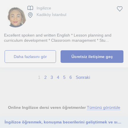
Ingilizce
Kadiköy İstanbul
Excellent spoken and written English * Lesson planning and
curriculum development * Classroom management * Stu...
daha fazlasını gör
Ücretsiz iletişime geç
1
2
3
4
5
6
Sonraki
Online Ingilizce dersi veren öğretmenler
Tümünü görüntüle
İngilizce öğrenmek, konuşma becerilerini geliştirmek ve sınavlara hazırlanmak isteyen herkese özel dersler planlıyorum!