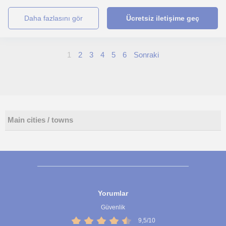
daha fazlasını gör
Ücretsiz iletişime geç
1
2
3
4
5
6
Sonraki
Main cities / towns
Yorumlar
Güvenlik
9,5/10