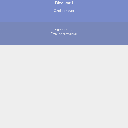
Bize katıl
Özel ders ver
Site haritası
Özel öğretmenler
© 2007 - 2026 ÖğretmenBulun