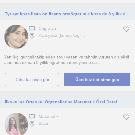
Tyt ayt kpss lisan ön lisans ortaögretim e kpss de 8 yıllık deneyim sahibi
Cografya
Karsiyaka (İzmir), Çigli...
Yenilikçi günceli takip eden soru yazan ve tahmin yürüten disiplinli
alanında uzman 8 yıllık öğretmen deneyimine sa...
daha fazlasını gör
Ücretsiz iletişime geç
İlkokul ve Ortaokul Öğrencilerine Matematik Özel Dersi
Matematik
Buca