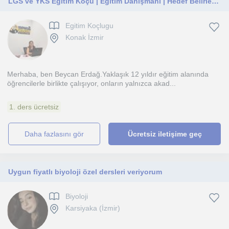
LGS ve YKS Eğitim Koçu | Eğitim Danışmanı | Hedef Belirleme, Planlama ve Süreç Yönetimi
Egitim Koçlugu
Konak İzmir
Merhaba, ben Beycan Erdağ.Yaklaşık 12 yıldır eğitim alanında
öğrencilerle birlikte çalışıyor, onların yalnızca akad...
1. ders ücretsiz
daha fazlasını gör
Ücretsiz iletişime geç
Uygun fiyatlı biyoloji özel dersleri veriyorum
Biyoloji
Karsiyaka (İzmir)