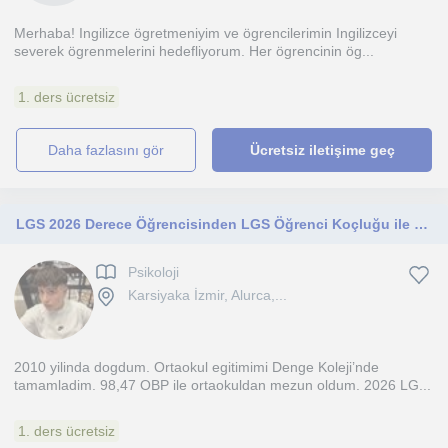
Merhaba! Ingilizce ögretmeniyim ve ögrencilerimin Ingilizceyi
severek ögrenmelerini hedefliyorum. Her ögrencinin ög...
1. ders ücretsiz
daha fazlasını gör
Ücretsiz iletişime geç
LGS 2026 Derece Öğrencisinden LGS Öğrenci Koçluğu ile Psikolojik Destek & Analizler
Psikoloji
Karsiyaka İzmir, Alurca,...
2010 yilinda dogdum. Ortaokul egitimimi Denge Koleji’nde
tamamladim. 98,47 OBP ile ortaokuldan mezun oldum. 2026 LG...
1. ders ücretsiz