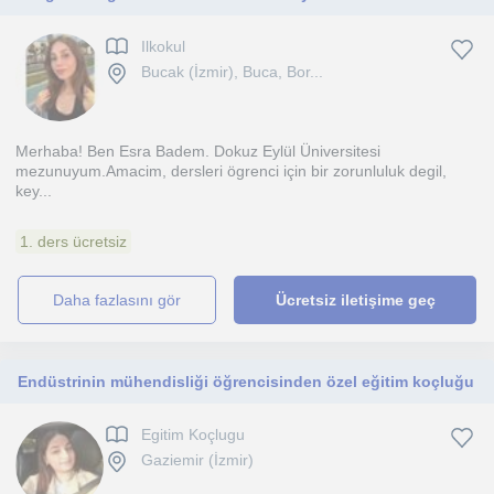
Ilkokul
Bucak (İzmir), Buca, Bor...
Merhaba! Ben Esra Badem. Dokuz Eylül Üniversitesi
mezunuyum.Amacim, dersleri ögrenci için bir zorunluluk degil,
key...
1. ders ücretsiz
daha fazlasını gör
Ücretsiz iletişime geç
Endüstrinin mühendisliği öğrencisinden özel eğitim koçluğu
Egitim Koçlugu
Gaziemir (İzmir)