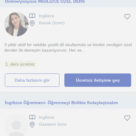
Online/yüzyüze İNGİLİZCE ÖZEL DERS
Ingilizce
Konak (İzmir)
3 yildir aktif bir sekilde çesitli dil okullarinda ve birebir verdigim özel
dersler ile deneyim kazaniyorum. Her se...
1. ders ücretsiz
daha fazlasını gör
Ücretsiz iletişime geç
İngilizce Öğretmeni- Öğrenmeyi Birlikte Kolaylaştıralım
Ingilizce
Gaziemir İzmir