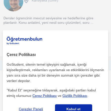
Karsiyaka (İzmir)
Dersler ögrencinin mevcut seviyesine ve hedeflerine göre
planlanir. Konu anlatimi, yeni nesil soru çözümleri, soru ...
1. ders ücretsiz
daha fazlasını gör
Ücretsiz iletişime geç
Çerez Politikası
GoStudent, sitenin temel işleyişini sağlamak, içeriği
Yeni Başlayanlar ve Teknik İngilizce Öğrenmek İsteyenler İçin
kişiselleştirmek, reklamları uyarlamak ve etkinliklerini ölçmenin
yanı sıra size daha iyi bir deneyim sunmak için çerezler gibi
Ingilizce
verileri depolar.
Karsiyaka İzmir, Altinda...
"Kabul Et" seçeneğine tıklayarak, aşağıdaki şartları kabul
etmiş olursunuz
Çerez Politikası
ve
Gizlilik Politikası
.
Yeni başlayanlar ve teknik ingilizce öğrenmek isteyenler için
basitleştirilmiş ve farklı tekniklerle hızlı bir şeki...
Çerezler Paneli
Kabul et