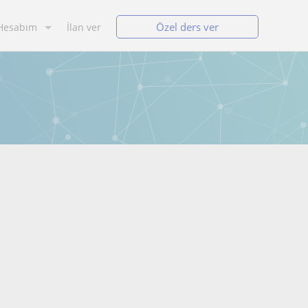
Özel ders ver
Hesabım
İlan ver