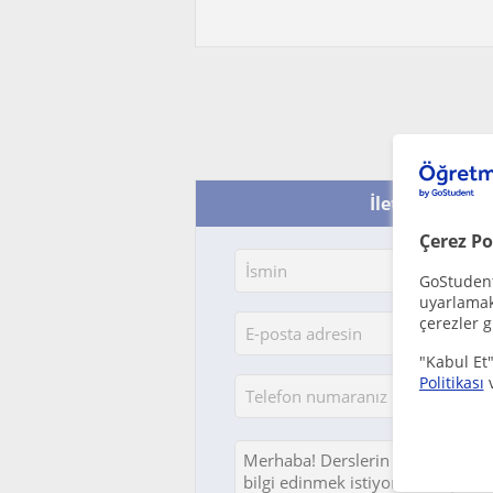
İletişime geç -
Çerez Po
GoStudent,
uyarlamak 
çerezler g
"Kabul Et"
Politikası