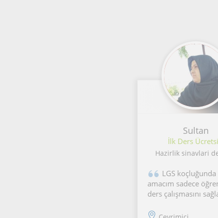
Sultan
İlk Ders Ücretsi
Hazirlik sinavlari d
LGS koçluğunda
amacım sadece öğren
ders çalışmasını sağ
değil, düzenli ve
sürdürülebilir çalışm
Çevrimiçi