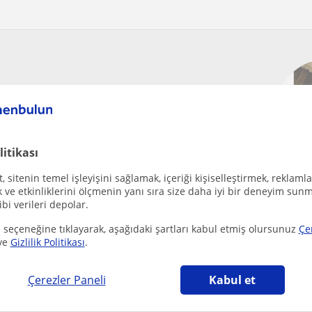
 ücretsiz!
litikası
 sitenin temel işleyişini sağlamak, içeriği kişiselleştirmek, reklamla
ve etkinliklerini ölçmenin yanı sıra size daha iyi bir deneyim sunm
Bes
ibi verileri depolar.
·
25 Yaş
de
 seçeneğine tıklayarak, aşağıdaki şartları kabul etmiş olursunuz
Çe
ve
Gizlilik Politikası
.
₺
Çerezler Paneli
Kabul et
Onaylanmış iletişim b
It's been a while sin