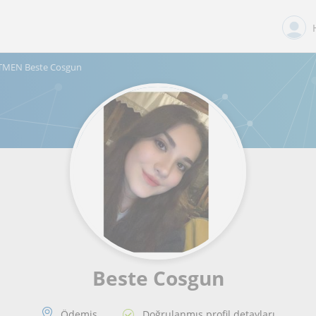
MEN Beste Cosgun
Beste Cosgun
Ödemis
Doğrulanmış profil detayları