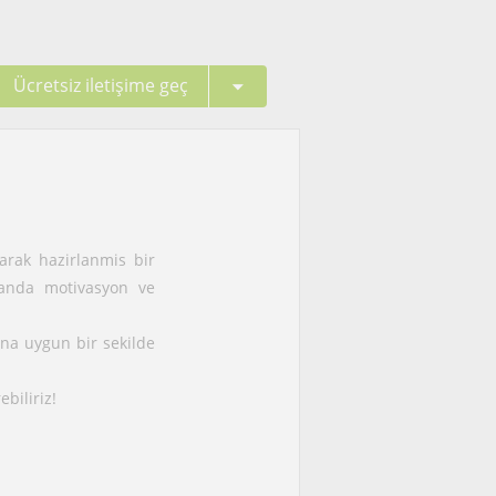
Ücretsiz iletişime geç
larak hazirlanmis bir
manda motivasyon ve
ina uygun bir sekilde
ebiliriz!