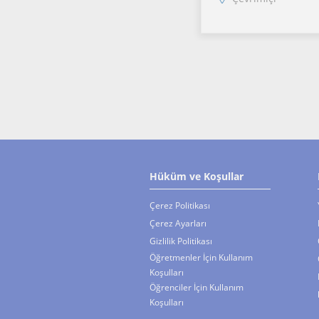
alışkanlığı kazandırm
Öğrencinin hedef bel
zaman yönetimi,
motivasyon, odakla
sınav kaygısı gibi ala
Hüküm ve Koşullar
Çerez Politikası
Çerez Ayarları
Gizlilik Politikası
Öğretmenler İçin Kullanım
Koşulları
Öğrenciler İçin Kullanım
Koşulları