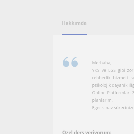
Hakkımda
Merhaba,
YKS ve LGS gibi zorl
rehberlik hizmeti 
psikolojik dayaniklili
Online Platformlar: 
planlarim.
Eger sinav sürecinizde
Özel ders veriyorum: