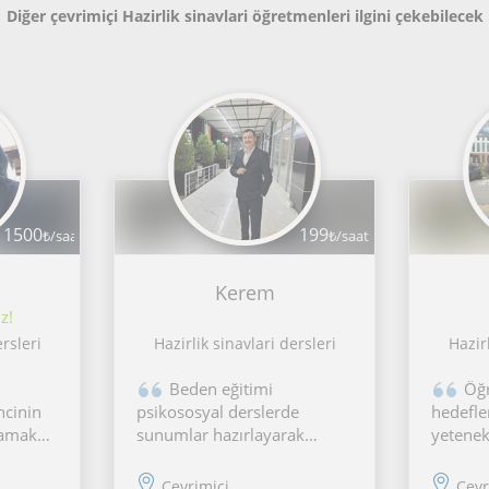
Diğer çevrimiçi Hazirlik sinavlari öğretmenleri ilgini çekebilecek
1500
199
₺/saat
₺/saat
Kerem
z!
ersleri
Hazirlik sinavlari dersleri
Hazirl
Beden eğitimi
Öğr
cinin
psikososyal derslerde
hedefler
lamak
sunumlar hazırlayarak
yetenek 
derslerde anlatım tartışma
dikkate
a
ve soru cevap yöntemlerini
meslekl
Çevrimiçi
Çevr