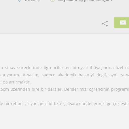
u sinav süreçlerinde ögrencilerime bireysel ihtiyaçlarina özel o
sunuyorum. Amacim, sadece akademik basariyi degil, ayni za
gi da artirmaktir.
Zoom üzerinden bire bir dersler. Derslerimizi ögrencinin program
 bir rehber ariyorsaniz, birlikte çalisarak hedeflerinizi gerçeklestir