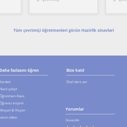
aktır.
kullanarak ayrıca işlenen
Sınav s
irleme,
dersin plan ve takibini
özel, mo
sağlayıp ödev be
çalışma
nma ve
değerlendirmeler eşliğinde
nlarda
derslerimi işleyeceğim
Tüm çevrimiçi öğretmenleri görün Hazirlik sinavlari
Daha fazlasını öğren
Bize katıl
Yardım
Özel ders ver
Nasıl çalışır
Öğretmen Alanı
Öğrenci erişimi
Yorumlar
Misyon & Vizyon
basın odası
Güvenlik