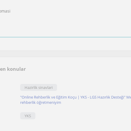
lomasi
len konular
Hazirlik sinavlari
"Online Rehberlik ve Eğitim Koçu | YKS - LGS Hazırlık Desteği" Me
rehberlik öğretmeniyim
YKS