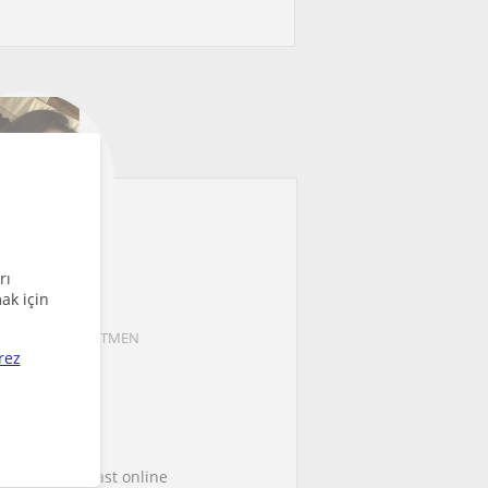
rı
ak için
te Cosgun
neyim ile ÖĞRETMEN
rez
350
/saat
ilgileri
ce they were last online