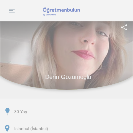
Derin Gözümoglu
30 Yaş
Istanbul (İstanbul)