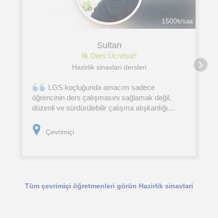
1500
₺/saat
Sultan
İlk Ders Ücretsiz!
Hazirlik sinavlari dersleri
LGS koçluğunda amacım sadece
öğrencinin ders çalışmasını sağlamak değil,
düzenli ve sürdürülebilir çalışma alışkanlığı
kazandırmaktır. Öğrencinin hedef belirleme,
zaman yönetimi, motivasyon, odaklanma ve
Çevrimiçi
sınav kaygısı gibi alanlarda
Tüm çevrimiçi öğretmenleri görün Hazirlik sinavlari