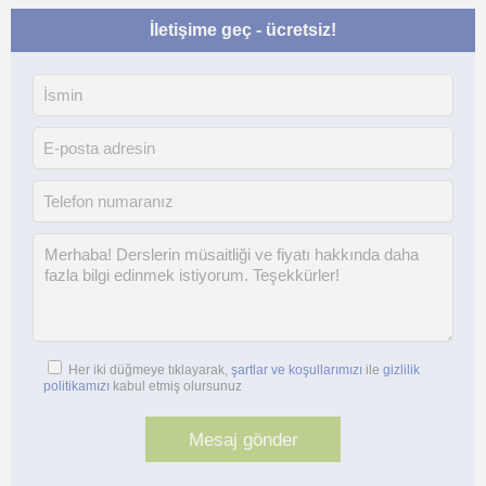
İletişime geç - ücretsiz!
Her iki düğmeye tıklayarak,
şartlar ve koşullarımızı
ile
gizlilik
politikamızı
kabul etmiş olursunuz