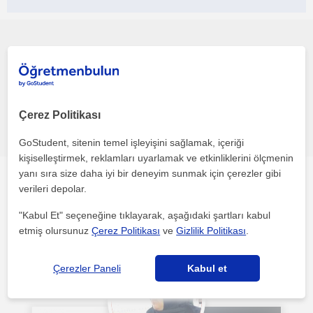
Bu profili paylaş veya e-posta ile gönder
Çerez Politikası
Hata bildir
GoStudent, sitenin temel işleyişini sağlamak, içeriği
kişiselleştirmek, reklamları uyarlamak ve etkinliklerini ölçmenin
yanı sıra size daha iyi bir deneyim sunmak için çerezler gibi
Diğer çevrimiçi Hazirlik sinavlari öğretmenleri ilgini
verileri depolar.
çekebilecek
"Kabul Et" seçeneğine tıklayarak, aşağıdaki şartları kabul
etmiş olursunuz
Çerez Politikası
ve
Gizlilik Politikası
.
Çerezler Paneli
Kabul et