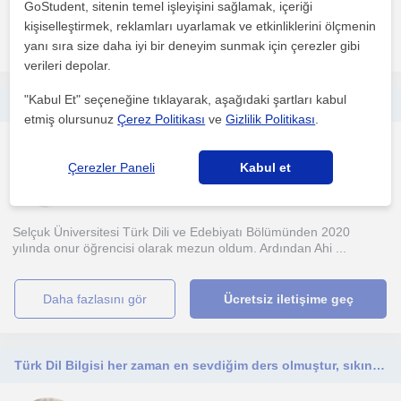
GoStudent, sitenin temel işleyişini sağlamak, içeriği
kişiselleştirmek, reklamları uyarlamak ve etkinliklerini ölçmenin
daha fazlasını gör
Ücretsiz iletişime geç
yanı sıra size daha iyi bir deneyim sunmak için çerezler gibi
verileri depolar.
"Kabul Et" seçeneğine tıklayarak, aşağıdaki şartları kabul
Yüksek Lisans mezunu bir öğretmenden Türkçe, Edebiyat ve Diksiyon dersleri! İletişim kurun eksiklerinizi birlikte tamamlayalım!
etmiş olursunuz
Çerez Politikası
ve
Gizlilik Politikası
.
Yabancilar için Türkçe
Çerezler Paneli
Kabul et
Antalya Sehri, Kepez Ant...
Selçuk Üniversitesi Türk Dili ve Edebiyatı Bölümünden 2020
yılında onur öğrencisi olarak mezun oldum. Ardından Ahi ...
daha fazlasını gör
Ücretsiz iletişime geç
Türk Dil Bilgisi her zaman en sevdiğim ders olmuştur, sıkıntı yaşıyorsanız yardımcı olmaktan mutluluk duyarım :)