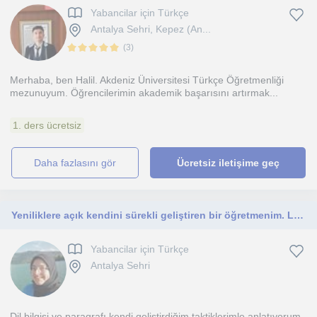
Yabancilar için Türkçe
Antalya Sehri, Kepez (An...
(
3
)
Merhaba, ben Halil. Akdeniz Üniversitesi Türkçe Öğretmenliği
mezunuyum. Öğrencilerimin akademik başarısını artırmak...
1. ders ücretsiz
daha fazlasını gör
Ücretsiz iletişime geç
Yeniliklere açık kendini sürekli geliştiren bir öğretmenim. LGS, TYT ve AYT sınavlarına yönelik dersler veriyorum.
Yabancilar için Türkçe
Antalya Sehri
Dil bilgisi ve paragrafı kendi geliştirdiğim taktiklerimle anlatıyorum.