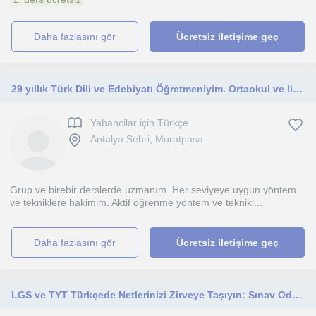
daha fazlasını gör
Ücretsiz iletişime geç
29 yıllık Türk Dili ve Edebiyatı Öğretmeniyim. Ortaokul ve liselerde ders verdim. Yabancılara ve otistik çocuklara ders verdim.
Yabancilar için Türkçe
Antalya Sehri, Muratpasa...
Grup ve birebir derslerde uzmanım. Her seviyeye uygun yöntem
ve tekniklere hakimim. Aktif öğrenme yöntem ve teknikl...
daha fazlasını gör
Ücretsiz iletişime geç
LGS ve TYT Türkçede Netlerinizi Zirveye Taşıyın: Sınav Odaklı Özel Ders