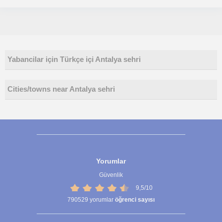
Yabancilar için Türkçe içi Antalya sehri
Cities/towns near Antalya sehri
Yorumlar
Güvenlik
9,5/10
790529
yorumlar
öğrenci sayısı