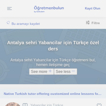
Kayıt Olun
Filtre
Bu aramayı kaydet
Antalya sehri Yabancilar için Türkçe özel
ders
Antalya sehri Yabancilar için Türkçe öğretmeni bul,
hemen iletişime geç
See more
See less
Native Turkish tutor offering customized online lessons for all. Native Turkish tutor for practical and fun online lessons.
Yabancilar için Türkçe