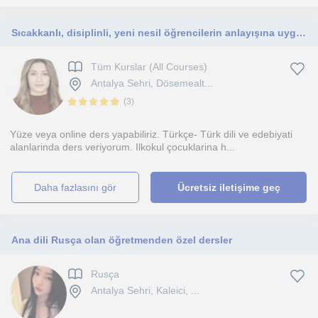
Sıcakkanlı, disiplinli, yeni nesil öğrencilerin anlayışına uygun biriyim
Tüm Kurslar (All Courses)
Antalya Sehri, Dösemealt...
(
3
)
Yüze veya online ders yapabiliriz. Türkçe- Türk dili ve edebiyati
alanlarinda ders veriyorum. Ilkokul çocuklarina h...
daha fazlasını gör
Ücretsiz iletişime geç
Ana dili Rusça olan öğretmenden özel dersler
Rusça
Antalya Sehri, Kaleici, ...