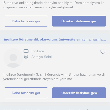
Birebir ve online eğitimde deneyim sahibiyim. Derslerim tiyatro ile
özgüvenli ve sanatı seven bireyler yetiştirmek ...
daha fazlasını gör
Ücretsiz iletişime geç
ingilizce öğretmenlik okuyorum. üniversite sınavına hazırlanan dilcilerle çalışmayı isterim.
Ingilizce
Antalya Sehri
Ingilizce ögretmenlik 3. sinif ögrencisiyim. Sinava hazirlanan ve dil
yeteneklerini gelistirmek isteyenlere yardimc...
daha fazlasını gör
Ücretsiz iletişime geç