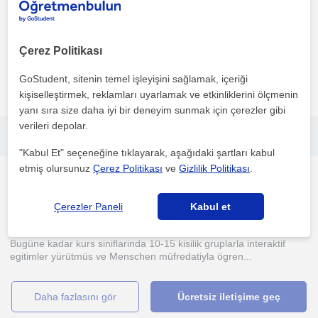
Çerez Politikası
1. ders ücretsiz
GoStudent, sitenin temel işleyişini sağlamak, içeriği
daha fazlasını gör
Ücretsiz iletişime geç
kişiselleştirmek, reklamları uyarlamak ve etkinliklerini ölçmenin
yanı sıra size daha iyi bir deneyim sunmak için çerezler gibi
verileri depolar.
Yeni bir dil öğrenip dünyaya veya yeni bir kültüre olan bakış açınızı değiştirmek ister misiniz?
"Kabul Et" seçeneğine tıklayarak, aşağıdaki şartları kabul
etmiş olursunuz
Çerez Politikası
ve
Gizlilik Politikası
.
Almanca
Antalya Sehri, Kaleici, ...
Çerezler Paneli
Kabul et
Bugüne kadar kurs siniflarinda 10-15 kisilik gruplarla interaktif
egitimler yürütmüs ve Menschen müfredatiyla ögren...
daha fazlasını gör
Ücretsiz iletişime geç