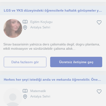
LGS ve YKS düzeyindeki öğrencilerle haftalık görüşmeler yapıyorum. Bu görüşmelerde öğrencilerin akademik gelişimlerini sağlıyorum
Egitim Koçlugu
Antalya Sehri
Sinav basarisinin yalnizca ders çalismakla degil; dogru planlama,
etkili motivasyon ve sürdürülebilir çalisma alisk...
daha fazlasını gör
Ücretsiz iletişime geç
Herkes her şeyi istediği anda ve mekanda öğrenebilir. Önemli olan öğretme metodudur.
Matematik
Antalya Sehri