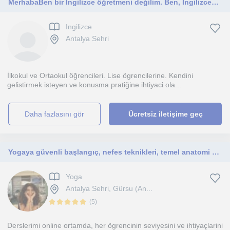
Merhaba ​Ben bir İngilizce öğretmeni değilim. Ben, İngilizceyi sonradan, pratik yaparak ve yapılandırılmış metotlarla hayatının
Ingilizce
Antalya Sehri
İlkokul ve Ortaokul öğrencileri. Lise ögrencilerine. Kendini
gelistirmek isteyen ve konusma pratiğine ihtiyaci ola...
daha fazlasını gör
Ücretsiz iletişime geç
Yogaya güvenli başlangıç, nefes teknikleri, temel anatomi ve yoga felsefesi odaklı bilinçli başlangıç dersleri
Yoga
Antalya Sehri, Gürsu (An...
(
5
)
Derslerimi online ortamda, her ögrencinin seviyesini ve ihtiyaçlarini