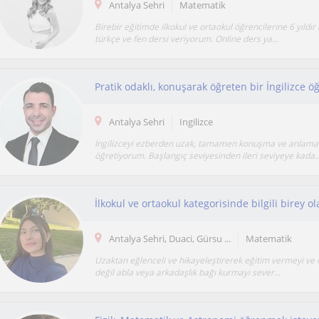
Antalya Sehri
Matematik
Birebir eğitimde ilkokul ve ortaokul öğrencilerine 6 yıldı
türkçe ve fen dersi veriyorum. Online ders ya...
Antalya Sehri
Ingilizce
İngilizceyi ezberden uzak, tamamen konuşma ve anlama 
öğretiyorum. Başlangıç seviyesinden ileri seviyeye kada..
İlkokul ve ortaokul kategorisinde bilgili birey o
Antalya Sehri, Duaci, Gürsu ...
Matematik
Uzaktan eğlenceli ve hikayeleştirerek eğitim vermeyi ve
değil abla veya arkadaşlık bağı kurmayı sever...