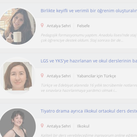
Birlikte keyifli ve verimli bir öğrenim oluştural
Antalya Sehri
Felsefe
Pedagojik formasyonumu yaptım. Anadolu lisesi’nde staj
çok öğrenciye destek oldum. Staj sonrası bir de...
Antalya Sehri
Yabancilar için Türkçe
Türkçe ve Edebiyat alanında 16 yıllık tecrübemle notları
ve sınavlara hazırlanmaya yardımcı olmak i...
Tiyatro drama ayrıca ilkokul ortaokul ders dest
Antalya Sehri
Ilkokul
Kaliteli bir ders verebileceğime inanıyorum online eğiti