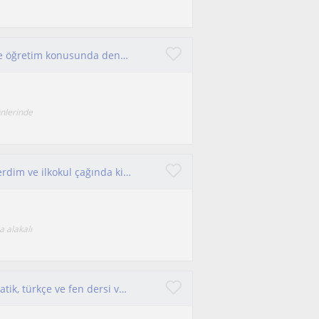
Saygılı, sabırlı ve düzenli, soğuk kanlı , eğitim ve öğretim konusunda deneyimli
ünlerinde
Daha öncede defalarca matematik özel dersi verdim ve ilkokul çağında ki öğrenciler ile çalıştım. Bu alanda deneyimliyim
a alakalı
6 yıldır ilkokul ve ortaokul öğrencilerine matematik, türkçe ve fen dersi veriyorum