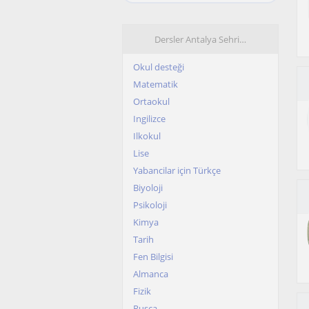
Dersler Antalya Sehri…
Okul desteği
Matematik
Ortaokul
Ingilizce
Ilkokul
Lise
Yabancilar için Türkçe
Biyoloji
Psikoloji
Kimya
Tarih
Fen Bilgisi
Almanca
Fizik
Rusça