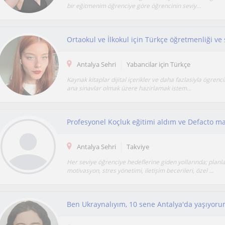
bir eğitmenim öğrenciye göre öğrencinin seviy...
Ortaokul ve İlkokul için Türkçe öğretmenliği ve
Antalya Sehri
Yabancilar için Türkçe
Kaynak kitaplar dijital içerikler ve daha fazlasiyla ögrenc
ana sinavlar olmak üzere hazirlamak istem...
Antalya Sehri
Takviye
Her seviye öğrenciye hedeflerine giden yollarında; planl
motivasyon, stres yönetimi, iletişim becerileri, özel ...