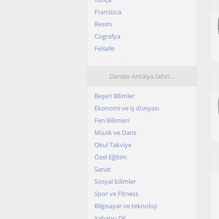
Fransizca
Resim
Cografya
Felsefe
Egitim Koçlugu
Fitness Egitmeni
Dersler Antalya Sehri…
Pedagoji
Beşeri Bilimler
Ispanyolca
Ekonomi ve iş dünyası
Yoga
Fen Bilimleri
YKS
Müzik ve Dans
Pilates
Okul Takviye
Robotik
Özel Eğitim
Bilgisayar Bilimi
Sanat
Okuma
Sosyal bilimler
Spor ve Fitness
Bilgisayar ve teknoloji
Yabancı Dil