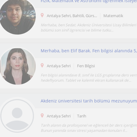
Fizik, Matematik ve Astronomi öğrenmek isteye
Antalya Sehri, Bahtili, Gürs...
Matematik
Merhaba, ben Sedat. Akdeniz Üniversitesi Uzay Bilimleri 
bölümü son sinif ögrencisi ve bilime tutku...
Antalya Sehri
Fen Bilgisi
Fen bilgisi alanındave 8. sınıf ile LGS gruplarına ders ver
hedefliyorum. Tablet ve kalemli ekran kullanarak de...
Antalya Sehri
Tarih
Tarih alanın da profosyonel ve eğlenceli bir ders içeriği
Bunun yanında sınav stresi yaşamadan konuları il...