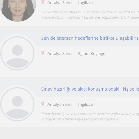
Antalya Sehri
Ingilizce
Üniversite mezunuyum. 6 senede Londra'da kaldım ve 1
Türkiye'deyim. Türkçem B2 seviye, İngilizcem-C1. Anadili.
Sen de istersen hedeflerine birlikte ulaşabiliriz
Antalya Sehri
Egitim Koçlugu
Antalya Sehri
Ingilizce
Sınav hazırlığı ve akıcı konuşma üzerine yoğunlaşan, kişi
sunuyorum. Online veya yüz yüze görüşmeler...