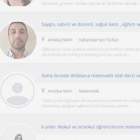
Konuşma, gramer, okuma, yazma ve okul/sınav desteğ...
Antalya Sehri
Yabancilar için Türkçe
Öğrencinin talebi üzerine online olarak haftanın belirli g
düzenli olarak online görüntülü görüşme yaparak...
Antalya Sehri
Matematik
Tablet yada bilgisayar ekran yansıtma yöntemi ile konuyl
hazırlamış olduğum eğlenceli pdf dosyaları üzerin...