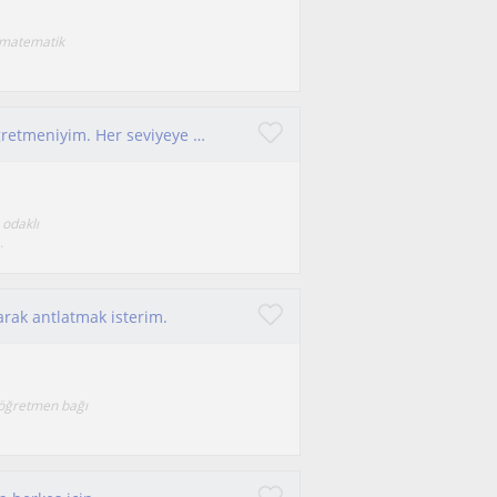
r matematik
Pratik odaklı, konuşarak öğreten bir İngilizce öğretmeniyim. Her seviyeye uygun, keyifli ve etkili dersler sunuyorum.
odaklı
.
larak antlatmak isterim.
 öğretmen bağı