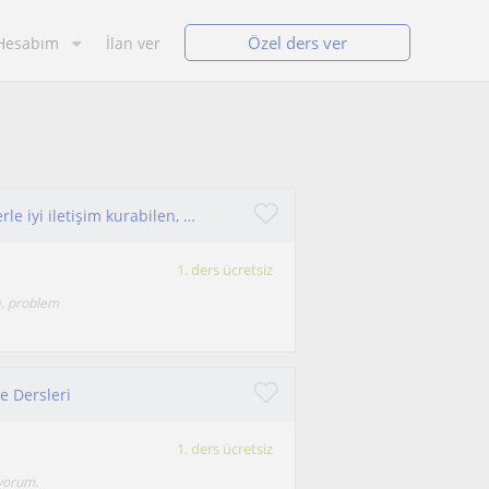
Özel ders ver
Hesabım
İlan ver
Bilgisayar Mühendisliği mezunuyum. Öğrencilerle iyi iletişim kurabilen, sabırlı ve öğretmeyi seven biri olduğumu düşünüyorum. Özel
1. ders ücretsiz
a, problem
e Dersleri
1. ders ücretsiz
iyorum.