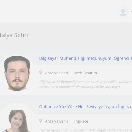
talya Sehri
Antalya Sehri
Web Tasarim
Bilgisayar Mühendisliği mezunuyum ve özellikle kodlam
çözme ve teknoloji alanlarında güçlü bir altyapıya ...
Online ve Yüz Yüze Her Seviyeye Uygun İngilizc
Antalya Sehri
Ingilizce
Her seviyeye uygun, öğrenci odaklı İngilizce dersleri ver