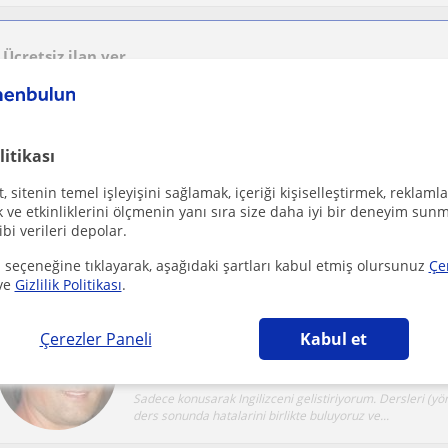
Ücretsiz ilan ver
Ücretsiz bir ilan ver ve öğretmenlerin seninle iletişime geçmesini sağla
litikası
 sitenin temel işleyişini sağlamak, içeriği kişiselleştirmek, reklamla
Antalya Sehri, Dösemealti, D...
Fransizca
ve etkinliklerini ölçmenin yanı sıra size daha iyi bir deneyim sunm
ibi verileri depolar.
Derslerimde ögrencinin seviyesini ve ihtiyaçlarini dikkate
özel bir ögretim yaklasimi uygularim. Amac...
 seçeneğine tıklayarak, aşağıdaki şartları kabul etmiş olursunuz
Çe
ve
Gizlilik Politikası
.
Kanadalı Hocadan İgilizce Dersleri -Konuşma O
Çerezler Paneli
Kabul et
Antalya Sehri, Manavgat, Çay...
Ingilizce
Sadece konusarak Ingilizceni gelistiriyorum. Dersleri (y
ders sonunda hatalarini birlikte buluyoruz ve...