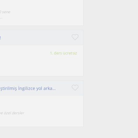
0 sene
..
!
1. ders ücretsiz
Sınav hazırlığı ve akıcı konuşma odaklı, kişiselleştirilmiş İngilizce yol arkadaşlığı.
ye özel dersler