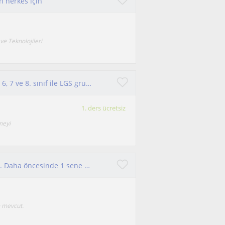
n herkes için
ve Teknolojileri
Merhaba, ben Elif Barak. Fen bilgisi alanında 5, 6, 7 ve 8. sınıf ile LGS gruplarına ders vermeyi hedefliyorum.
1. ders ücretsiz
meyi
Akdeniz üniversitesi tarih bölümü mezunuyum. Daha öncesinde 1 sene kadar öğretmenlik alanında staj yaptım. Alanımda özel dersler v
m mevcut.