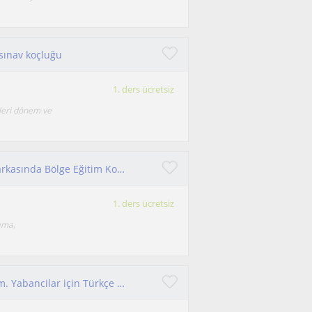
 sınav koçluğu
1. ders ücretsiz
ileri dönem ve
Profesyonel Koçluk eğitimi aldım ve Defacto markasında Bölge Eğitim Koçluğu yaptım.
1. ders ücretsiz
ama,
Ben Ukraynalıyım, 10 sene Antalya'da yaşıyorum. Yabancilar için Türkçe ve İngilizce ders verebilirim.