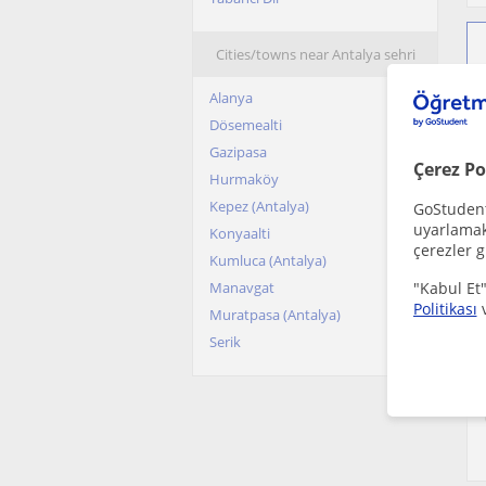
Cities/towns near Antalya sehri
Alanya
Dösemealti
Gazipasa
Çerez Po
Hurmaköy
Kepez (Antalya)
GoStudent,
uyarlamak 
Konyaalti
çerezler g
Kumluca (Antalya)
Manavgat
"Kabul Et"
Politikası
Muratpasa (Antalya)
Serik