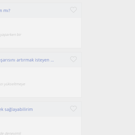
ım mı?
 yaparken bir
LGS ve YKS'ye hazırlanan ve okul derslerinin başarısını artırmak isteyen öğrenciler için buradayım.
nızı yükseltmeye
ek sağlayabilirim
mde deneyimli