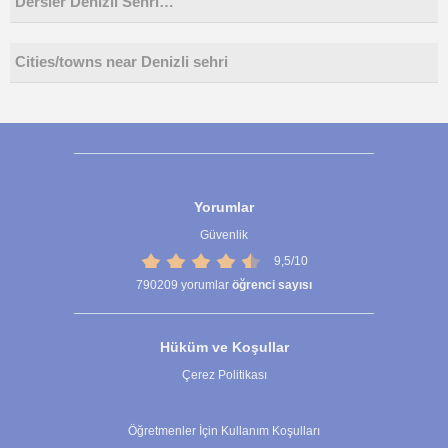
Dersler Denizli Sehri…
Cities/towns near Denizli sehri
Yorumlar
Güvenlik
9,5/10
790209
yorumlar
öğrenci sayısı
Hüküm ve Koşullar
Çerez Politikası
Çerez Ayarları
Öğretmenler İçin Kullanım Koşulları