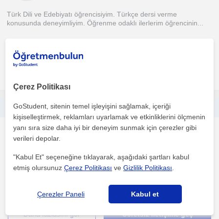
Türk Dili ve Edebiyatı öğrencisiyim. Türkçe dersi verme
konusunda deneyimliyim. Öğrenme odaklı ilerlerim öğrencinin...
1. ders ücretsiz
daha fazlasını gör
Ücretsiz iletişime geç
Çerez Politikası
GoStudent, sitenin temel işleyişini sağlamak, içeriği
Uzman coğrafya öğretmeni ve yazarım. Lise ve üniversite sınavlarına hazırlık
kişiselleştirmek, reklamları uyarlamak ve etkinliklerini ölçmenin
yanı sıra size daha iyi bir deneyim sunmak için çerezler gibi
Cografya
verileri depolar.
Denizli Sehri, Altintepe...
"Kabul Et" seçeneğine tıklayarak, aşağıdaki şartları kabul
etmiş olursunuz
Çerez Politikası
ve
Gizlilik Politikası
.
2005 yilindan beri doküman üretiyorum. Yayinevlerine deneme
sorusu yaziyorum. Tyt, Ayt ve KPSS için konu anlatimi v...
Çerezler Paneli
Kabul et
daha fazlasını gör
Ücretsiz iletişime geç