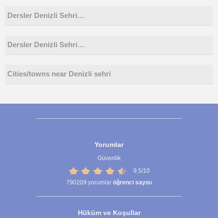
Dersler Denizli Sehri…
Dersler Denizli Sehri…
Cities/towns near Denizli sehri
Yorumlar
Güvenlik
9,5/10
790209
yorumlar
öğrenci sayısı
Hüküm ve Koşullar