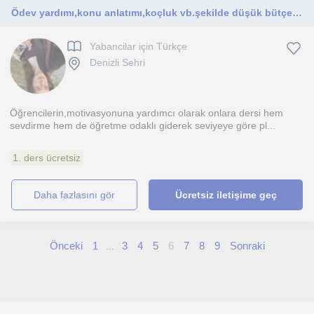
Ödev yardımı,konu anlatımı,koçluk vb.şekilde düşük bütçe ile öğrenci dostu ders çalışma öğretmeni…
Yabancilar için Türkçe
Denizli Sehri
Öğrencilerin,motivasyonuna yardımcı olarak onlara dersi hem
sevdirme hem de öğretme odaklı giderek seviyeye göre pl...
1. ders ücretsiz
daha fazlasını gör
Ücretsiz iletişime geç
Önceki
1
3
4
5
6
7
8
9
Sonraki
...