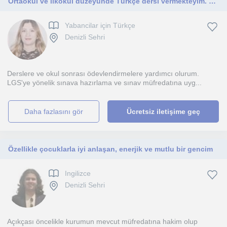
Ortaokul ve ilkokul düzeyünde Türkçe dersi vermekteyim. Denizli'de yüzyüze, diğer iller için de online eğitim verebilirim.
Yabancilar için Türkçe
Denizli Sehri
Derslere ve okul sonrası ödevlendirmelere yardımcı olurum.
LGS'ye yönelik sınava hazırlama ve sınav müfredatına uyg...
daha fazlasını gör
Ücretsiz iletişime geç
Özellikle çocuklarla iyi anlaşan, enerjik ve mutlu bir gencim
Ingilizce
Denizli Sehri
Açıkçası öncelikle kurumun mevcut müfredatına hakim olup