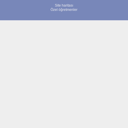
Site haritası
Özel öğretmenler
© 2007 - 2026 ÖğretmenBulun