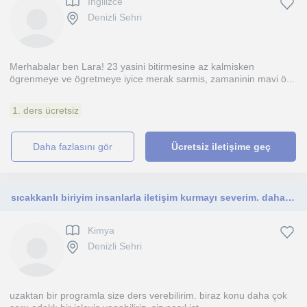
Ingilizce
Denizli Sehri
Merhabalar ben Lara! 23 yasini bitirmesine az kalmisken
ögrenmeye ve ögretmeye iyice merak sarmis, zamaninin mavi ö...
1. ders ücretsiz
daha fazlasını gör
Ücretsiz iletişime geç
sıcakkanlı biriyim insanlarla iletişim kurmayı severim. daha çok lise seviyesine yönelik ders verebilirim
Kimya
Denizli Sehri
uzaktan bir programla size ders verebilirim. biraz konu daha çok