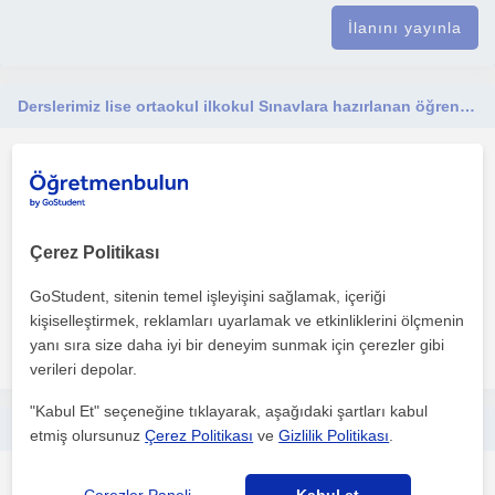
İlanını yayınla
Derslerimiz lise ortaokul ilkokul Sınavlara hazırlanan öğrencilerine yöneliktir.
Matematik
Denizli Sehri, Merkezefe...
Çerez Politikası
Beş yıllık özel ders tecrübesine sahibim. Derslerimiz ezbere dayalı
değil somutlaştırarak materyal kullanarak tekno...
GoStudent, sitenin temel işleyişini sağlamak, içeriği
kişiselleştirmek, reklamları uyarlamak ve etkinliklerini ölçmenin
yanı sıra size daha iyi bir deneyim sunmak için çerezler gibi
daha fazlasını gör
Ücretsiz iletişime geç
verileri depolar.
"Kabul Et" seçeneğine tıklayarak, aşağıdaki şartları kabul
Derslerim LGS, YKS, KPSS, ALES sınavlarına hazırlanan öğrencilere ara sınıflara yöneliktir.
etmiş olursunuz
Çerez Politikası
ve
Gizlilik Politikası
.
Matematik