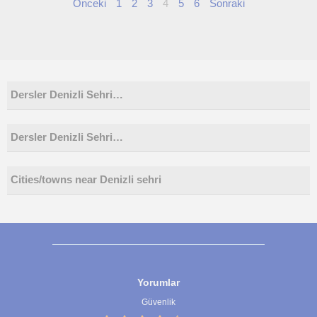
Önceki
1
2
3
4
5
6
Sonraki
Dersler Denizli Sehri…
Dersler Denizli Sehri…
Cities/towns near Denizli sehri
Yorumlar
Güvenlik