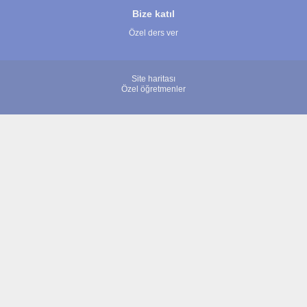
Bize katıl
Özel ders ver
Site haritası
Özel öğretmenler
© 2007 - 2026 ÖğretmenBulun