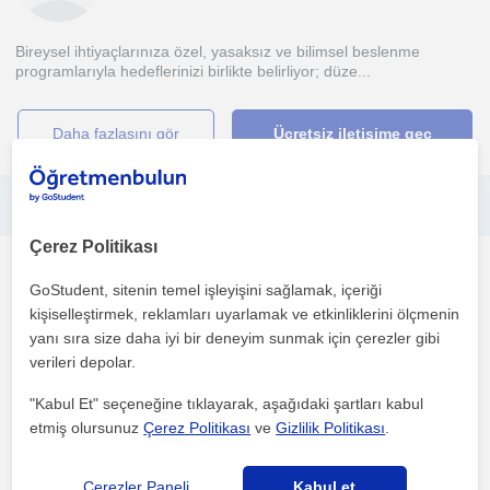
Bireysel ihtiyaçlarınıza özel, yasaksız ve bilimsel beslenme
programlarıyla hedeflerinizi birlikte belirliyor; düze...
daha fazlasını gör
Ücretsiz iletişime geç
SAMSUN HER YAŞ VE HER TARZ İÇİN İLERİ SEVİYE KLASİK GİTAR, ELEKTRO GİTAR,BAS GİTAR, PİYANO DERSİ
Çerez Politikası
Gitar
GoStudent, sitenin temel işleyişini sağlamak, içeriği
Samsun Sehri
kişiselleştirmek, reklamları uyarlamak ve etkinliklerini ölçmenin
yanı sıra size daha iyi bir deneyim sunmak için çerezler gibi
verileri depolar.
Ondokuz Mayis Üniversitesi MüzikÖgretmenligi mezunuyum.
Klasik gitar ana enstürmanimdir. Bireysel enstürman dersler...
"Kabul Et" seçeneğine tıklayarak, aşağıdaki şartları kabul
etmiş olursunuz
Çerez Politikası
ve
Gizlilik Politikası
.
1. ders ücretsiz
Çerezler Paneli
Kabul et