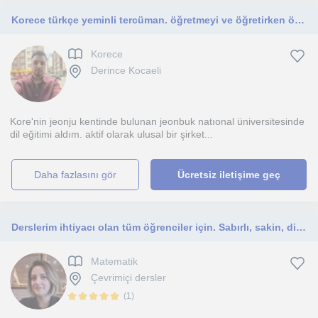
Korece türkçe yeminli tercüman. öğretmeyi ve öğretirken öğrenmeyi seven
Korece
Derince Kocaeli
Kore'nin jeonju kentinde bulunan jeonbuk natıonal üniversitesinde
dil eğitimi aldım. aktif olarak ulusal bir şirket...
daha fazlasını gör
Ücretsiz iletişime geç
Derslerim ihtiyacı olan tüm öğrenciler için. Sabırlı, sakin, disiplinli bir insanım. Çocuklara ihtiyacı olan motivasyonu veririm.
Matematik
Çevrimiçi dersler
(
1
)