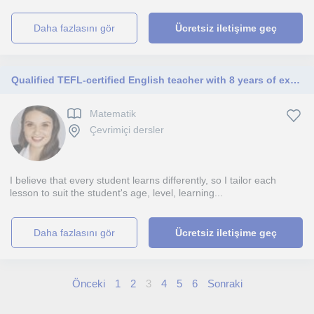
daha fazlasını gör
Ücretsiz iletişime geç
Qualified TEFL-certified English teacher with 8 years of experience teaching online English lessons for children and adults.
Matematik
Çevrimiçi dersler
I believe that every student learns differently, so I tailor each
lesson to suit the student's age, level, learning...
daha fazlasını gör
Ücretsiz iletişime geç
Önceki
1
2
3
4
5
6
Sonraki