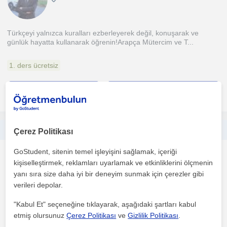
Türkçeyi yalnızca kuralları ezberleyerek değil, konuşarak ve
günlük hayatta kullanarak öğrenin!Arapça Mütercim ve T...
1. ders ücretsiz
daha fazlasını gör
Ücretsiz iletişime geç
Arapça ve Türkçeye hâkim, sabırlı ve iletişimi güçlü bir eğitmenim. Derslerim özellikle Türkçe öğrenmek isteyen Arapça konuşan baş
Çerez Politikası
GoStudent, sitenin temel işleyişini sağlamak, içeriği
Yabancilar için Türkçe
kişiselleştirmek, reklamları uyarlamak ve etkinliklerini ölçmenin
İstanbul
yanı sıra size daha iyi bir deneyim sunmak için çerezler gibi
verileri depolar.
Arapça Mütercim-Tercümanlık mezunuyum ve Türkçe–Arapça
"Kabul Et" seçeneğine tıklayarak, aşağıdaki şartları kabul
iletişim alanında uzun yıllara dayanan deneyime sahibim. Der...
etmiş olursunuz
Çerez Politikası
ve
Gizlilik Politikası
.