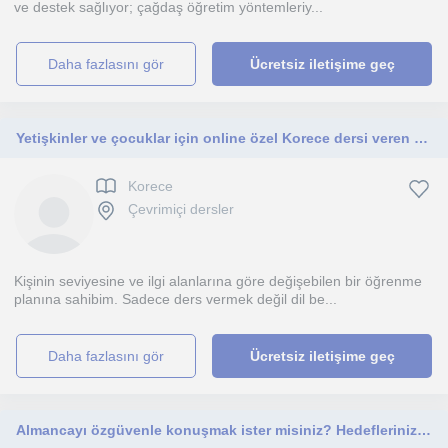
ve destek sağlıyor; çağdaş öğretim yöntemleriy...
daha fazlasını gör
Ücretsiz iletişime geç
Yetişkinler ve çocuklar için online özel Korece dersi veren deneyimli Korece öğretmeni.
Korece
Çevrimiçi dersler
Kişinin seviyesine ve ilgi alanlarına göre değişebilen bir öğrenme
planına sahibim. Sadece ders vermek değil dil be...
daha fazlasını gör
Ücretsiz iletişime geç
Almancayı özgüvenle konuşmak ister misiniz? Hedeflerinize uygun, kişiye özel online dersler sunuyorum.