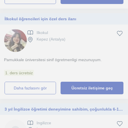
İlkokul öğrencileri için özel ders ilanı
Ilkokul
Kepez (Antalya)
Pamukkale üniversitesi sinif ögretmenligi mezunuyum.
1. ders ücretsiz
daha fazlasını gör
Ücretsiz iletişime geç
3 yıl İngilizce öğretimi deneyimine sahibim, çoğunlukla 6-12 yaş arası çocuklara ders veriyorum.
Ingilizce