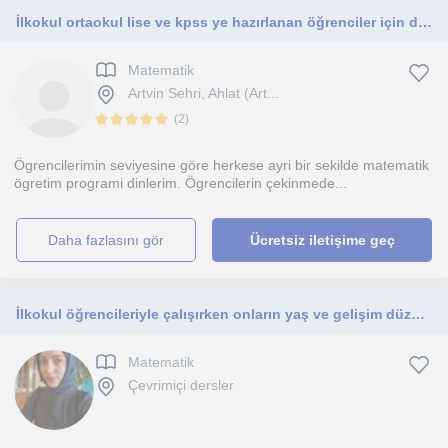
İlkokul ortaokul lise ve kpss ye hazırlanan öğrenciler için ders veriyorum. her düzeyde yüzyüze öğrencilerim oldu gayet verimli ge
Matematik
Artvin Sehri, Ahlat (Art...
(
2
)
Ögrencilerimin seviyesine göre herkese ayri bir sekilde matematik
ögretim programi dinlerim. Ögrencilerin çekinmede...
daha fazlasını gör
Ücretsiz iletişime geç
İlkokul öğrencileriyle çalışırken onların yaş ve gelişim düzeylerine uygun şekilde
Matematik
Çevrimiçi dersler