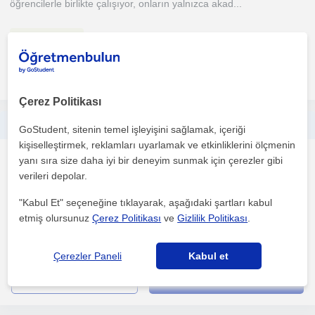
öğrencilerle birlikte çalışıyor, onların yalnızca akad...
1. ders ücretsiz
daha fazlasını gör
Ücretsiz iletişime geç
Çerez Politikası
10 yıllık deneyimliyim bu alanda daha ilk günden beri özel ders veriyorum ve birçok öğrenci yetiştirdim.
GoStudent, sitenin temel işleyişini sağlamak, içeriği
kişiselleştirmek, reklamları uyarlamak ve etkinliklerini ölçmenin
Fizik
yanı sıra size daha iyi bir deneyim sunmak için çerezler gibi
Çevrimiçi dersler
verileri depolar.
"Kabul Et" seçeneğine tıklayarak, aşağıdaki şartları kabul
etmiş olursunuz
Çerez Politikası
ve
Gizlilik Politikası
.
Derslerimiz anlaşılır net ve öğrenme odaklı ilerler asla
öğrenmeden farklı konuya geçmeyiz. Kaynaklarımız üzerinde...
Çerezler Paneli
Kabul et
daha fazlasını gör
Ücretsiz iletişime geç