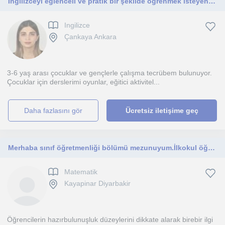
İngilizceyi eğlenceli ve pratik bir şekilde öğrenmek isteyen çocuklara ve başlangıç seviyesindeki öğrencilere yardımcı ouyorum
Ingilizce
Çankaya Ankara
3-6 yaş arası çocuklar ve gençlerle çalışma tecrübem bulunuyor.
Çocuklar için derslerimi oyunlar, eğitici aktivitel...
daha fazlasını gör
Ücretsiz iletişime geç
Merhaba sınıf öğretmenliği bölümü mezunuyum.İlkokul öğrencilerine yönelik katkı sağlamak istiyorum
Matematik
Kayapinar Diyarbakir
Öğrencilerin hazırbulunuşluk düzeylerini dikkate alarak birebir ilgi