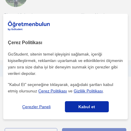
Bireysel ihtiyaçlarınıza tamamen uyum sağlarım. Nasıl
istediğinizden önce neyi istediğiniz önemli. Ben burada olduğ...
1. ders ücretsiz
Çerez Politikası
daha fazlasını gör
Ücretsiz iletişime geç
GoStudent, sitenin temel işleyişini sağlamak, içeriği
kişiselleştirmek, reklamları uyarlamak ve etkinliklerini ölçmenin
yanı sıra size daha iyi bir deneyim sunmak için çerezler gibi
Bilgisayar mühendisiyim, derslerim, ortaokul-lise ve sınava hazırlanan öğrencilere yöneliktir.
verileri depolar.
"Kabul Et" seçeneğine tıklayarak, aşağıdaki şartları kabul
Matematik
etmiş olursunuz
Çerez Politikası
ve
Gizlilik Politikası
.
Samsun Sehri
Çerezler Paneli
Kabul et
Ders içerikleri müfredata uygun olacak şekilde yakın
konumdakilere bire birde, uzak konumdakilere online ders verer...