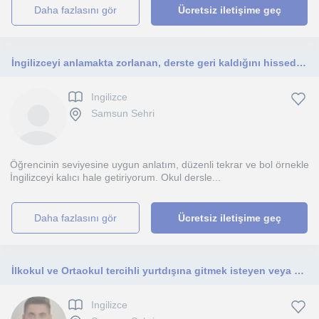
daha fazlasını gör
Ücretsiz iletişime geç
İngilizceyi anlamakta zorlanan, derste geri kaldığını hisseden öğrenciler için birebir destek sağlıyorum.
Ingilizce
Samsun Sehri
Öğrencinin seviyesine uygun anlatım, düzenli tekrar ve bol örnekle
İngilizceyi kalıcı hale getiriyorum. Okul dersle...
daha fazlasını gör
Ücretsiz iletişime geç
İlkokul ve Ortaokul tercihli yurtdışına gitmek isteyen veya yabancı dilim olsun diyen kimselere yönelik bir İngilizce Öğretmeni
Ingilizce