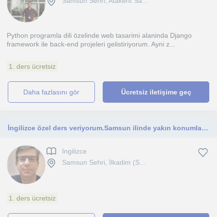
Samsun Sehri, Atakent Sa...
Python programla dili özelinde web tasarimi alaninda Django
framework ile back-end projeleri gelistiriyorum. Ayni z...
1. ders ücretsiz
daha fazlasını gör
Ücretsiz iletişime geç
İngilizce özel ders veriyorum.Samsun ilinde yakın konumlara yüzyüze olabilir İl dışına online
Ingilizce
Samsun Sehri, İlkadim (S...
1. ders ücretsiz