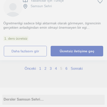
Yabancilar için Türkçe
Samsun Sehri
Ögretmenligi sadece bilgi aktarmak olarak görmeyen, ögrencinin
gerçekten anladigindan emin olmayi önemseyen bir egi...
1. ders ücretsiz
daha fazlasını gör
Ücretsiz iletişime geç
Önceki
1
2
3
4
5
6
Sonraki
Dersler Samsun Sehri…