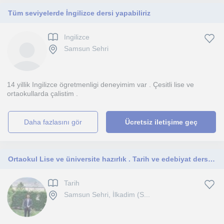
Tüm seviyelerde İngilizce dersi yapabiliriz
Ingilizce
Samsun Sehri
14 yillik Ingilizce ögretmenligi deneyimim var . Çesitli lise ve
ortaokullarda çalistim .
daha fazlasını gör
Ücretsiz iletişime geç
Ortaokul Lise ve üniversite hazırlık . Tarih ve edebiyat dersleri için beraberiz. Haydi gencolar
Tarih
Samsun Sehri, İlkadim (S...