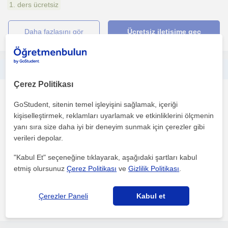
1. ders ücretsiz
daha fazlasını gör
Ücretsiz iletişime geç
Her yaştan çocuğa ingilize özel ders verilebilir
Çerez Politikası
Ingilizce
GoStudent, sitenin temel işleyişini sağlamak, içeriği
Trabzon Sehri
kişiselleştirmek, reklamları uyarlamak ve etkinliklerini ölçmenin
yanı sıra size daha iyi bir deneyim sunmak için çerezler gibi
verileri depolar.
İnşaat mühendisliğinde akademisyenim. Yüksek lisans derecem
var ve doktorama devam ediyorum. Uzun yıllar yabancı fi...
"Kabul Et" seçeneğine tıklayarak, aşağıdaki şartları kabul
etmiş olursunuz
Çerez Politikası
ve
Gizlilik Politikası
.
1. ders ücretsiz
Çerezler Paneli
Kabul et
daha fazlasını gör
Ücretsiz iletişime geç