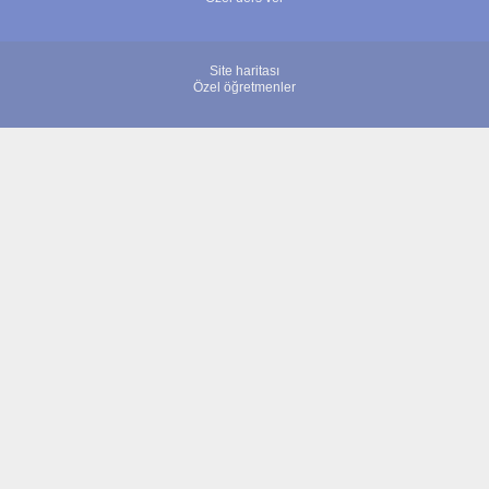
Site haritası
Özel öğretmenler
© 2007 - 2026 ÖğretmenBulun