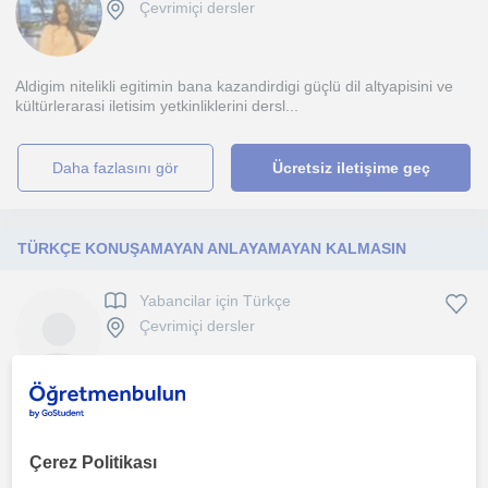
Çevrimiçi dersler
Aldigim nitelikli egitimin bana kazandirdigi güçlü dil altyapisini ve
kültürlerarasi iletisim yetkinliklerini dersl...
daha fazlasını gör
Ücretsiz iletişime geç
TÜRKÇE KONUŞAMAYAN ANLAYAMAYAN KALMASIN
Yabancilar için Türkçe
Çevrimiçi dersler
Türkçeyi doğru, akıcı ve özgüvenli kullanmanız için öğrencinin
seviyesine uygun, tamamen kişiselleştirilmiş dersler...
Çerez Politikası
1. ders ücretsiz