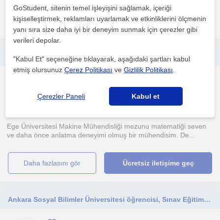
GoStudent, sitenin temel işleyişini sağlamak, içeriği
kişiselleştirmek, reklamları uyarlamak ve etkinliklerini ölçmenin
daha fazlasını gör
Ücretsiz iletişime geç
yanı sıra size daha iyi bir deneyim sunmak için çerezler gibi
verileri depolar.
Dersler lise, ortaokul seviyesine uygundur. Bütün öğrencilere uygundur.
"Kabul Et" seçeneğine tıklayarak, aşağıdaki şartları kabul
etmiş olursunuz
Çerez Politikası
ve
Gizlilik Politikası
.
Matematik
Çevrimiçi dersler
Çerezler Paneli
Kabul et
Ege Üniversitesi Makine Mühendisliği mezunu matematiği seven
ve daha önce anlatma deneyimi olmuş bir mühendisim. De...
daha fazlasını gör
Ücretsiz iletişime geç
Ankara Sosyal Bilimler Üniversitesi öğrencisi, Sınav Eğitim Kurumları öğretmeni, 5 yıllık deneyimle İngilizce dersleri