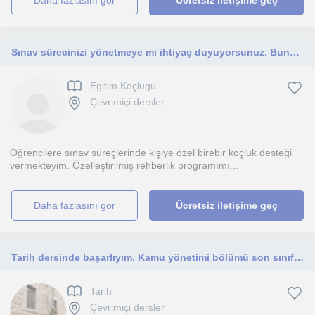
daha fazlasını gör
Ücretsiz iletişime geç
Sınav sürecinizi yönetmeye mi ihtiyaç duyuyorsunuz. Bunun için sizinle beraber çalışmaktan memnuniyet duyarım
Egitim Koçlugu
Çevrimiçi dersler
Öğrencilere sınav süreçlerinde kişiye özel birebir koçluk desteği
vermekteyim. Özelleştirilmiş rehberlik programımı...
daha fazlasını gör
Ücretsiz iletişime geç
Tarih dersinde başarlıyım. Kamu yönetimi bölümü son sınıf öğrencisiyim. Ortaokul ve lise düzeyindeki arkadaşlarla ilgileniyorum.
Tarih
Çevrimiçi dersler