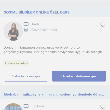
SOSYAL BİLGİLER ONLİNE ÖZEL DERS
Tarih
Çevrimiçi dersler
Derslerimi tamamen online, grup ve birebir olarak
gerçekleştiriyorum. Her öğrencinin seviyesine uygun kişiselleştir...
1. ders ücretsiz
daha fazlasını gör
Ücretsiz iletişime geç
Merhaba! İngilizceyi sıkılmadan, modern yöntemlerle öğrenmek isteyen her yaş grubundan ve seviyeden öğrenciye ders verebilir.
Ingilizce