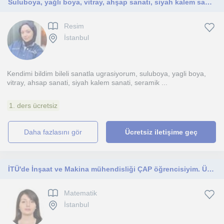
Suluboya, yağlı boya, vitray, ahşap sanatı, siyah kalem sanatı, seramik tasarımı gibi birçok tekniği biliyorum.
Resim
İstanbul
Kendimi bildim bileli sanatla ugrasiyorum, suluboya, yagli boya,
vitray, ahsap sanati, siyah kalem sanati, seramik ...
1. ders ücretsiz
daha fazlasını gör
Ücretsiz iletişime geç
İTÜ'de İnşaat ve Makina mühendisliği ÇAP öğrencisiyim. Üniversite sınavına hazırlanacak öğrencilere yardımcı oluyorum.
Matematik
İstanbul