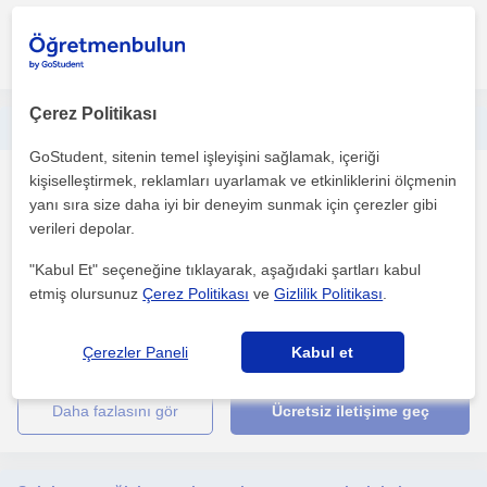
daha fazlasını gör
Ücretsiz iletişime geç
Çerez Politikası
LGS ve YKS öğrencilerine koçluk veren eğitim koçu
GoStudent, sitenin temel işleyişini sağlamak, içeriği
kişiselleştirmek, reklamları uyarlamak ve etkinliklerini ölçmenin
Egitim Koçlugu
yanı sıra size daha iyi bir deneyim sunmak için çerezler gibi
İstanbul
verileri depolar.
"Kabul Et" seçeneğine tıklayarak, aşağıdaki şartları kabul
Merhaba, ben Nisa. Rehberlik ve Psikolojik Danismanlik
etmiş olursunuz
Çerez Politikası
ve
Gizlilik Politikası
.
mezunuyum ve aktif olarak rehber ögretmen olarak görev yapi...
Çerezler Paneli
Kabul et
1. ders ücretsiz
daha fazlasını gör
Ücretsiz iletişime geç